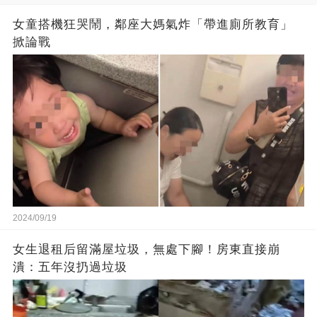
女童搭機狂哭鬧，鄰座大媽氣炸「帶進廁所教育」
掀論戰
2024/09/19
女生退租后留滿屋垃圾，無處下腳！房東直接崩
潰：五年沒扔過垃圾