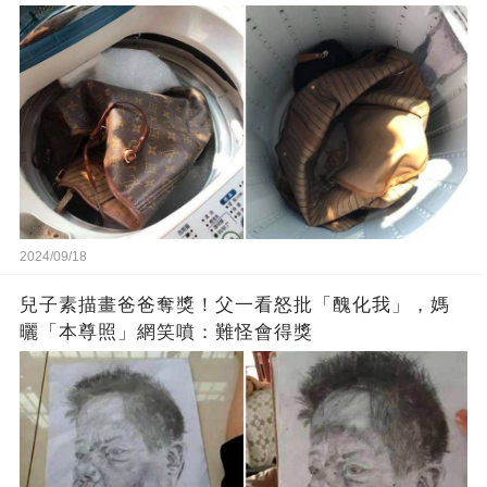
2024/09/18
兒子素描畫爸爸奪獎！父一看怒批「醜化我」，媽
曬「本尊照」網笑噴：難怪會得獎