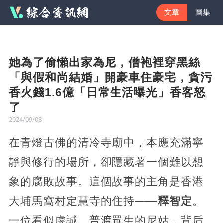
文章
圖集
她為了偷懶出家為尼，僧袍裡穿黑絲
「與假和尚結婚」開豪車住豪宅，貪污
香火錢1.6億「日常生活曝光」香客怒
了
2024/09/08
在青燈古佛的清冷寺廟中，本應充滿寧
靜與修行的場所，卻隱藏著一個難以想
象的腐敗故事。這個故事的主角是香港
大埔馬窩村定慧寺的住持——
釋智定
。
一位看似虔誠、普渡眾生的尼姑，背后