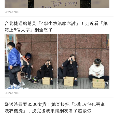
2024/09/18
台北捷運站驚見「4學生放紙箱乞討」！走近看「紙
箱上5個大字」網全怒了
2024/09/18
嫌送洗費要3500太貴！她直接把「5萬LV包包丟進
洗衣機洗」，洗完後成果讓網友看了超緊張