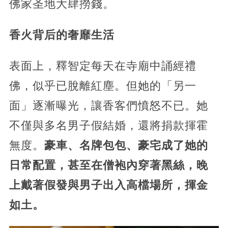
佛家圣地大肆撈錢。
香火背后的奢靡生活
表面上，釋智定每天在寺廟中誦經禮
佛，似乎已脫離紅塵。但她的「另一
面」逐漸曝光，讓香客們憤怒不已。她
不僅與多名男子假結婚，還將捐款揮霍
無度。
豪車、名牌包包、豪宅成了她的
日常配置，甚至在僧袍內穿著黑絲，晚
上戴著假發與男子出入高檔場所，揮金
如土。