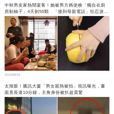
中秋男友家熱鬧宴客！她被男方媽使喚「獨自在廚
房剝柚子」4天剝50顆 「接到母親電話」狂忍淚：
不敢說在當奴隸
2024/09/15
太辣眼！騰訊大廈「男女親熱被拍」視訊曝光，畫
面竟長達10分鐘，主角身份被扒超震驚