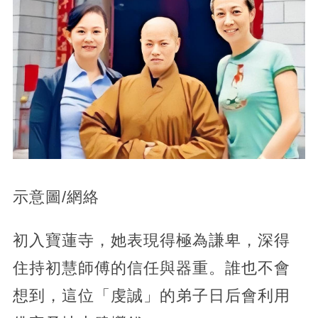
示意圖/網絡
初入寶蓮寺，她表現得極為謙卑，深得
住持初慧師傅的信任與器重。誰也不會
想到，這位「虔誠」的弟子日后會利用