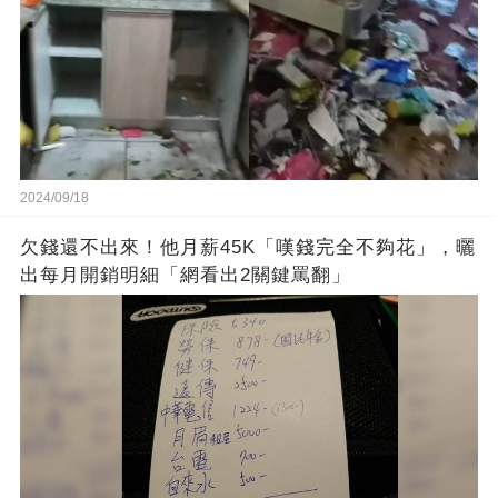
2024/09/18
欠錢還不出來！他月薪45K「嘆錢完全不夠花」，曬
出每月開銷明細「網看出2關鍵罵翻」