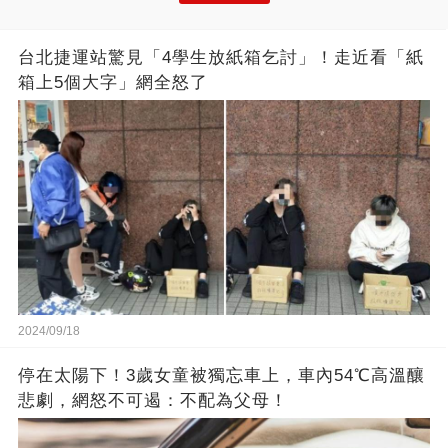
台北捷運站驚見「4學生放紙箱乞討」！走近看「紙
箱上5個大字」網全怒了
2024/09/18
停在太陽下！3歲女童被獨忘車上，車內54℃高溫釀
悲劇，網怒不可遏：不配為父母！