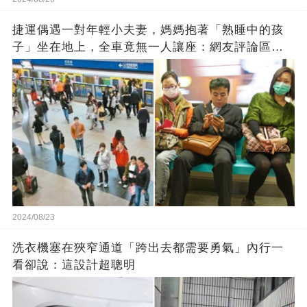
捷運偶遇一對年輕小夫妻，媽媽抱著「熟睡中的孩
子」坐在地上，全車竟無一人讓座：網友評論區炸
鍋
2024/08/23
洗衣機塞在狹窄通道「跨出去都需要勇氣」內行一
看卻說：這設計超聰明