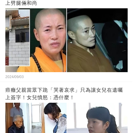
上劈腿倆和尚
2024/09/03
癌癥父親當眾下跪「哭著哀求」只為讓女兒在遺囑
上簽字！女兒憤怒：憑什麼！