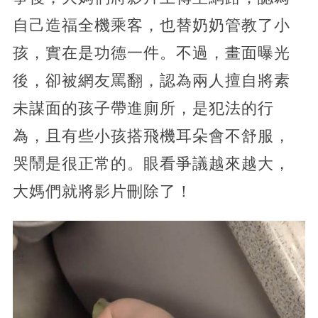
自己造福全機乘客，也替奶奶管教了小
孩，實在是功德一件。不過，畫面曝光
後，卻被網友罵翻，認為兩人擅自將素
未謀面的孩子帶進廁所，是犯法的行
為，且有些小孩搭飛機耳朵會不舒服，
哭鬧是很正常的。眼看爭議越來越大，
大媽們就將影片刪除了！