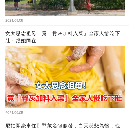
2024/09/09
女太思念祖母！竟「骨灰加料入菜」全家人慘吃下
肚：跟她同在
2024/09/05
尼姑開豪車住別墅藏名包假發，白天慈悲為懷，晚