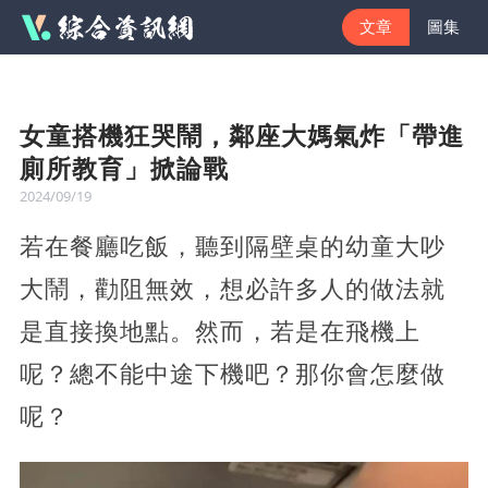
文章
圖集
女童搭機狂哭鬧，鄰座大媽氣炸「帶進
廁所教育」掀論戰
2024/09/19
若在餐廳吃飯，聽到隔壁桌的幼童大吵
大鬧，勸阻無效，想必許多人的做法就
是直接換地點。然而，若是在飛機上
呢？總不能中途下機吧？那你會怎麼做
呢？