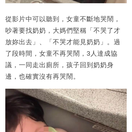
從影片中可以聽到，女童不斷地哭鬧，
吵著要找奶奶，大媽們堅稱「不哭了才
放妳出去」、「不哭才能見奶奶」。過
了段時間，女童不再哭鬧，3人達成協
議，一同走出廁所，孩子回到奶奶身
邊，也確實沒有再哭鬧。