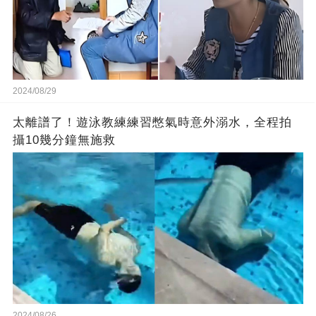
2024/08/29
太離譜了！遊泳教練練習憋氣時意外溺水，全程拍
攝10幾分鐘無施救
2024/08/26