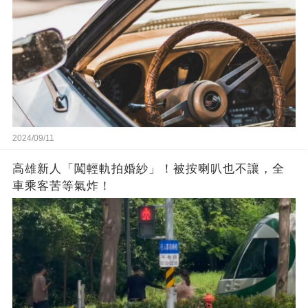
2024/09/11
高雄新人「闖輕軌拍婚紗」！被按喇叭也不讓，全
車乘客苦等氣炸！