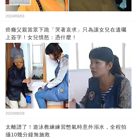
2024/09/03
癌癥父親當眾下跪「哭著哀求」只為讓女兒在遺囑
上簽字！女兒憤怒：憑什麼！
2024/08/29
太離譜了！遊泳教練練習憋氣時意外溺水，全程拍
攝10幾分鐘無施救