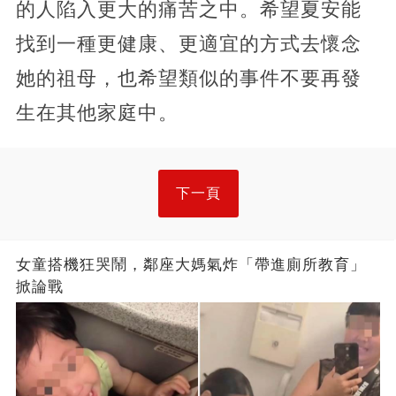
的人陷入更大的痛苦之中。希望夏安能
找到一種更健康、更適宜的方式去懷念
她的祖母，也希望類似的事件不要再發
生在其他家庭中。
下一頁
女童搭機狂哭鬧，鄰座大媽氣炸「帶進廁所教育」
掀論戰