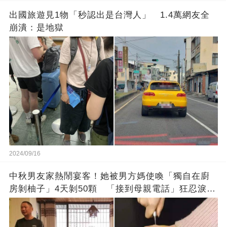
出國旅遊見1物「秒認出是台灣人」 1.4萬網友全
崩潰：是地獄
2024/09/16
中秋男友家熱鬧宴客！她被男方媽使喚「獨自在廚
房剝柚子」4天剝50顆 「接到母親電話」狂忍淚：
不敢說在當奴隸