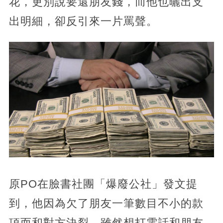
花，更別說要還朋友錢，而他也曬出支
出明細，卻反引來一片罵聲。
原PO在臉書社團「爆廢公社」
發文提
到，他因為欠了朋友一筆數目不小的款
項而和對方決裂，雖然想打電話和朋友