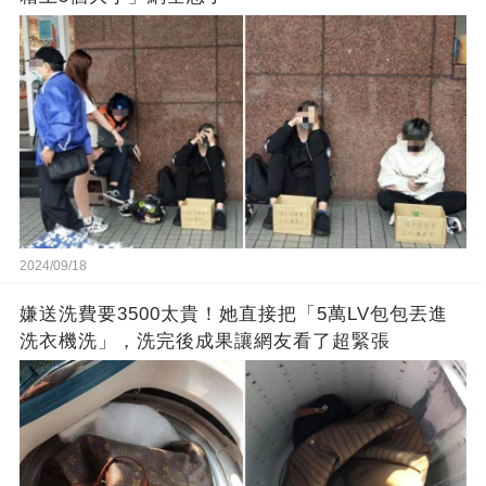
2024/09/18
嫌送洗費要3500太貴！她直接把「5萬LV包包丟進
洗衣機洗」，洗完後成果讓網友看了超緊張