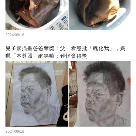
2024/09/18
兒子素描畫爸爸奪獎！父一看怒批「醜化我」，媽
曬「本尊照」網笑噴：難怪會得獎
2024/09/18