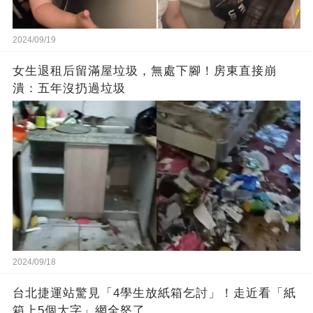
2024/09/19
女生退租后留滿屋垃圾，無處下腳！房東直接崩
潰：五年沒扔過垃圾
2024/09/18
台北捷運站驚見「4學生放紙箱乞討」！走近看「紙
箱上5個大字」網全怒了