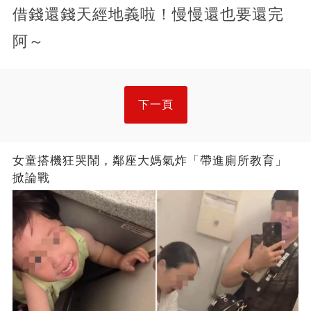
借錢還錢天經地義啦！慢慢還也要還完
阿～
下一頁
女童搭機狂哭鬧，鄰座大媽氣炸「帶進廁所教育」
掀論戰