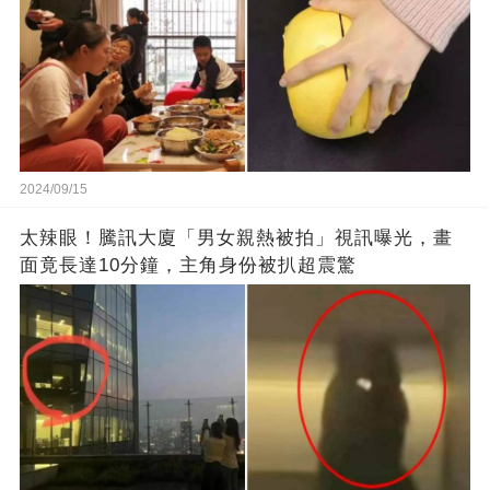
2024/09/15
太辣眼！騰訊大廈「男女親熱被拍」視訊曝光，畫
面竟長達10分鐘，主角身份被扒超震驚