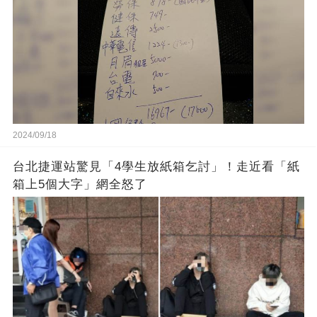
2024/09/18
台北捷運站驚見「4學生放紙箱乞討」！走近看「紙
箱上5個大字」網全怒了