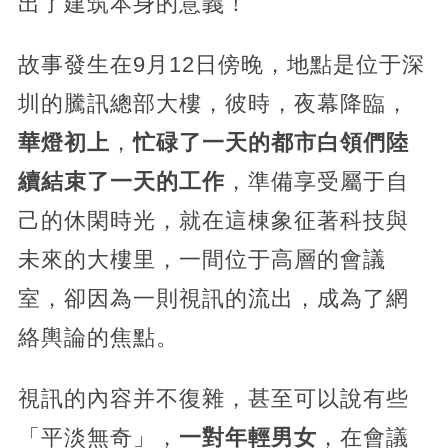
出了建筑本身的意義！
故事發生在9月12日傍晚，地點是位于深
圳的騰訊總部大樓，
彼時，夜幕降臨，
華燈初上
，
忙碌了一天的都市白領們陸
續結束了一天的工作
，準備享受屬于自
己的休閑時光，就在這棟象征著科技與
未來的大樓里，一間位于高層的會議
室，卻因為一則視訊的流出，
成為了網
絡輿論的焦點。
視訊的內容并不復雜，甚至可以說有些
「平淡無奇」，
一對年輕男女
，在會議