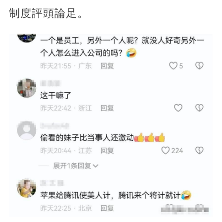
制度評頭論足。