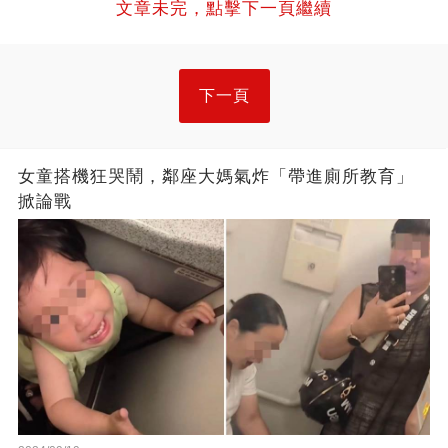
文章未完，點擊下一頁繼續
下一頁
女童搭機狂哭鬧，鄰座大媽氣炸「帶進廁所教育」
掀論戰