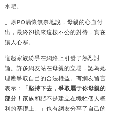
水吧。
」原PO滿懷無奈地說，母親的心血付
出，最終卻換來這樣不公的對待，實在
讓人心寒。
這起家族紛爭在網絡上引發了熱烈討
論。許多網友站在母親的立場，認為她
理應爭取自己的合法權益。有網友留言
表示：
「堅持下去，爭取屬于你母親的
部分！
家族和諧不是建立在犧牲個人權
利的基礎上。」也有網友分享了自己的