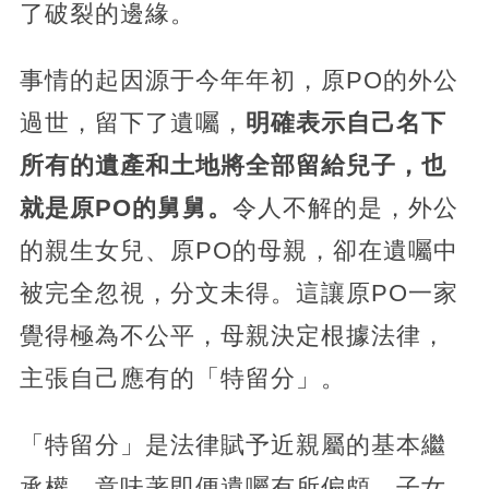
了破裂的邊緣。
事情的起因源于今年年初，
原PO的外公
過世，留下了遺囑，
明確表示自己名下
所有的遺產和土地將全部留給兒子，也
就是原PO的舅舅。
令人不解的是，外公
的親生女兒、原PO的母親，卻在遺囑中
被完全忽視，
分文未得。這讓原PO一家
覺得極為不公平，母親決定根據法律，
主張自己應有的「特留分」。
「特留分」是法律賦予近親屬的基本繼
承權，意味著即便遺囑有所偏頗，子女