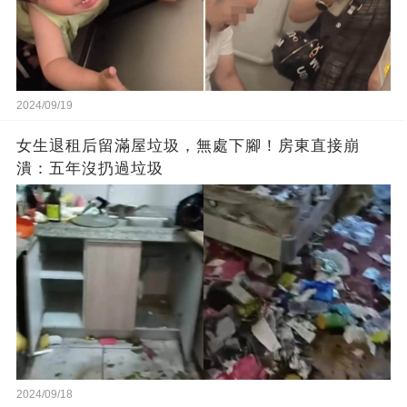
2024/09/19
女生退租后留滿屋垃圾，無處下腳！房東直接崩
潰：五年沒扔過垃圾
2024/09/18