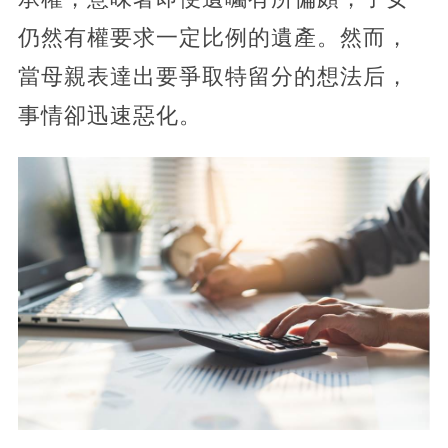
仍然有權要求一定比例的遺產。然而，
當母親表達出要爭取特留分的想法后，
事情卻迅速惡化。