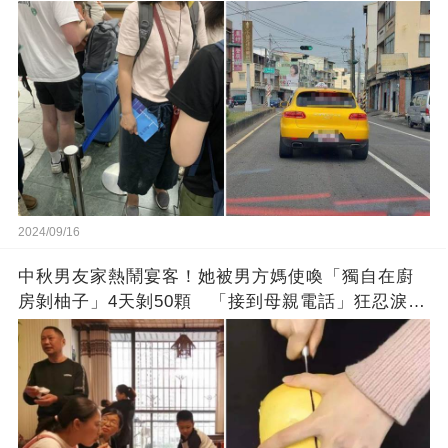
2024/09/16
中秋男友家熱鬧宴客！她被男方媽使喚「獨自在廚
房剝柚子」4天剝50顆 「接到母親電話」狂忍淚：
不敢說在當奴隸