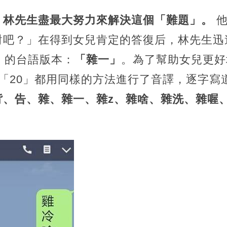
，林先生盡最大努力來解決這個「難題」。
他
對吧？」在得到女兒肯定的答復后，林先生迅
」的台語版本：
「雜一」
。為了幫助女兒更好
「20」都用同樣的方法進行了音譯，逐字寫
背、告、雜、雜一、雜z、雜啥、雜洗、雜喔