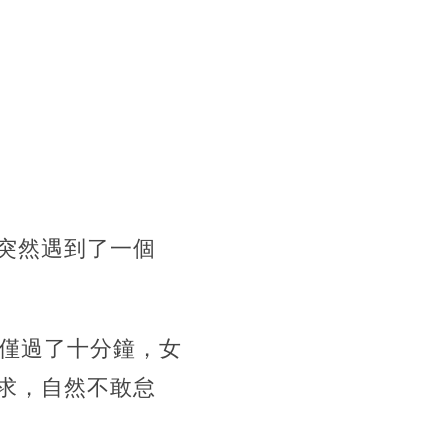
突然遇到了一個
僅過了十分鐘，女
求，自然不敢怠