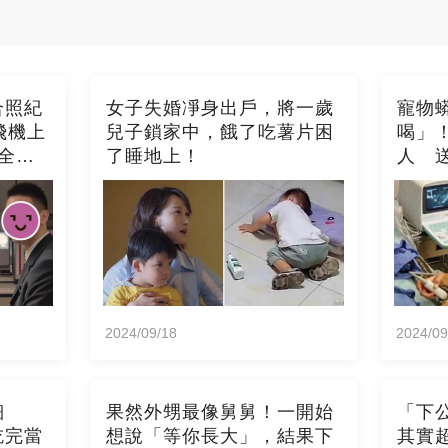
合照紀
女子失婚凈身出戶，將一歲
寵物
飛機上
兒子鎖家中，餓了吃薯片困
喝」
全網
了睡地上！
人 
合！
人一
2024/09/18
2024/09
細
果然外甥最像舅舅！一開始
「下
吃完當
想說「等你長大」，結果下
其實