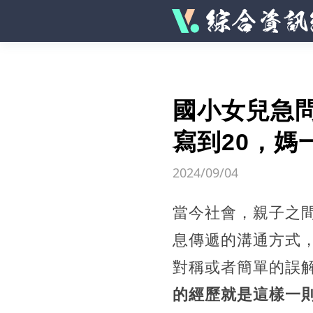
國小女兒急問
寫到20，媽
2024/09/04
當今社會，親子之
息傳遞的溝通方式
對稱或者簡單的誤
的經歷就是這樣一