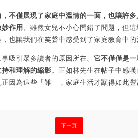
曲，不僅展現了家庭中溫情的一面，也讓許多
微妙作用
。雖然女兒不小心問錯了問題，但這
離，也讓我們在笑聲中感受到了家庭教育中的
故事吸引眾多讀者的原因所在。
它不僅僅是一
支持和理解的縮影
。正如林先生在帖子中感嘆
也正因為這些「難」，家庭生活才顯得如此豐
下一頁