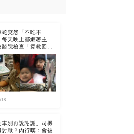
蟒蛇突然「不吃不
！每天晚上都纏著主
送醫院檢查「竟救回主
條命」：幸虧及時
/18
公車別再說謝謝」司機
超討厭？內行嘆：會被