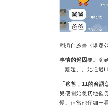
翻攝自臉書《爆怨
事情的起因
要追溯
「難題」。她通過L
「爸爸，11的台語
兒便開始急切地催
慢。但當他仔細一