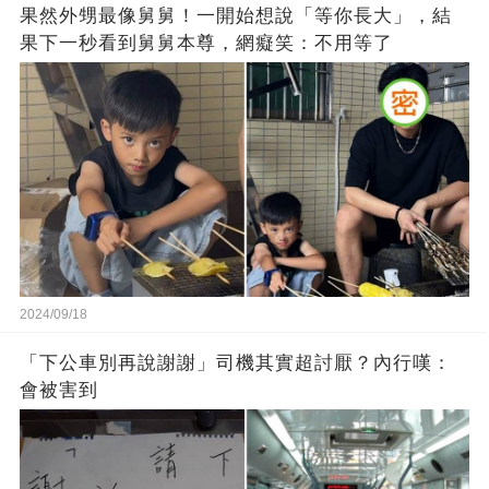
果然外甥最像舅舅！一開始想說「等你長大」，結
果下一秒看到舅舅本尊，網癡笑：不用等了
2024/09/18
「下公車別再說謝謝」司機其實超討厭？內行嘆：
會被害到