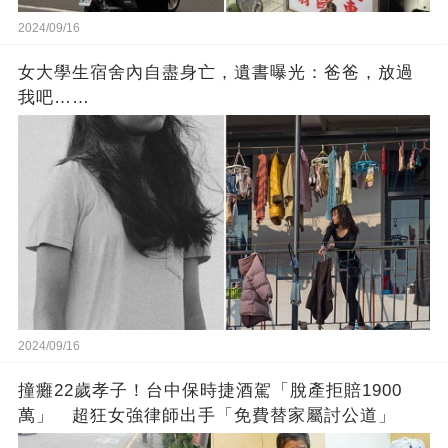
2024/09/16
女大學生宿舍內自盡身亡，遺書曝光：爸爸，放過
我吧……
2024/09/16
撞癱22歲孝子！台中保時捷酒駕「脫產拒賠1900
萬」 超狂女強律師出手「免費替家屬討公道」