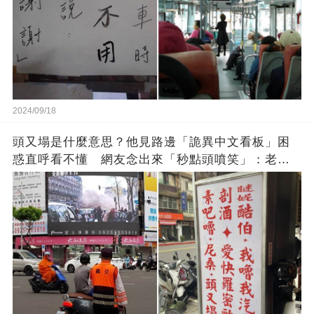
2024/09/18
頭又塌是什麼意思？他見路邊「詭異中文看板」困
惑直呼看不懂 網友念出來「秒點頭噴笑」：老一
輩的智慧