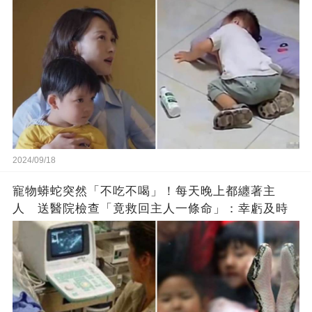
2024/09/18
寵物蟒蛇突然「不吃不喝」！每天晚上都纏著主
人 送醫院檢查「竟救回主人一條命」：幸虧及時