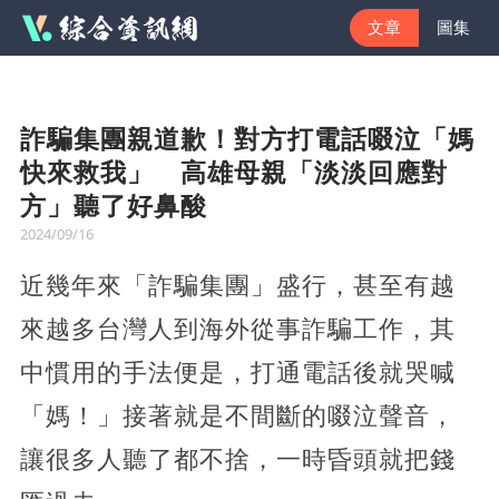
文章
圖集
詐騙集團親道歉！對方打電話啜泣「媽
快來救我」 高雄母親「淡淡回應對
方」聽了好鼻酸
2024/09/16
近幾年來「詐騙集團」盛行，甚至有越
來越多台灣人到海外從事詐騙工作，其
中慣用的手法便是，打通電話後就哭喊
「媽！」接著就是不間斷的啜泣聲音，
讓很多人聽了都不捨，一時昏頭就把錢