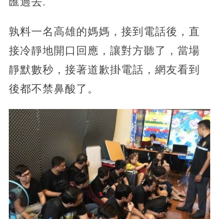
匯過去.
孰料一名高雄的媽媽，接到電話後，直
接冷靜地開口回應，讓對方聽了，當場
靜默數秒，接著道歉掛電話，網友看到
後都不禁鼻酸了。