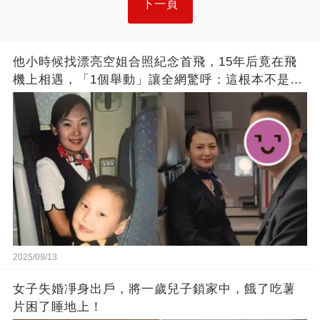
下一頁
他小時候找漂亮空姐合照紀念首飛，15年后竟在飛
機上相遇，「1個舉動」讓全網驚呼：這根本不是巧
合！
2025/09/13
女子失婚凈身出戶，將一歲兒子鎖家中，餓了吃薯
片困了睡地上！