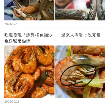
2024/09/18
吃蝦發現「詭異橘色細沙」，過來人痛曝：吃完當
晚送醫吊點滴
2024/09/18