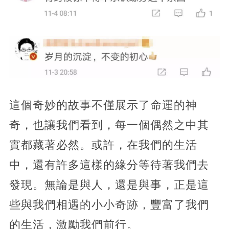
這個奇妙的故事不僅展示了命運的神
奇，也讓我們看到，每一個偶然之中其
實都藏著必然。或許，在我們的生活
中，還有許多這樣的緣分等待著我們去
發現。無論是與人，還是與事，正是這
些與我們相遇的小小奇跡，豐富了我們
的生活，激勵我們前行。