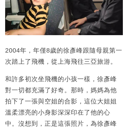
2004年，
年僅8歲的徐彥峰跟隨母親第一
次踏上了飛機，從上海飛往三亞旅游。
和許多初次坐飛機的小孩一樣，徐彥峰
對一切都充滿了好奇。那時，媽媽為他
拍下了一張與空姐的合影，這位大姐姐
溫柔漂亮的小身影深深印在了他的心
中。
沒想到，正是這張照片，為徐彥峰