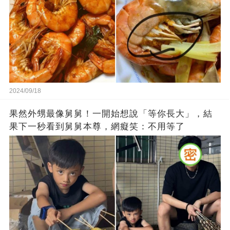
2024/09/18
果然外甥最像舅舅！一開始想說「等你長大」，結
果下一秒看到舅舅本尊，網癡笑：不用等了