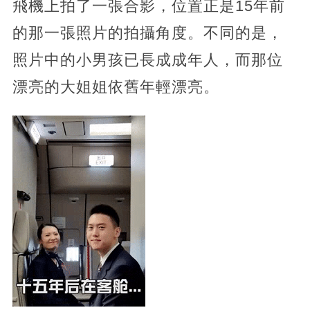
飛機上拍了一張合影，位置正是15年前
的那一張照片的拍攝角度。不同的是，
照片中的小男孩已長成成年人，而那位
漂亮的大姐姐依舊年輕漂亮。