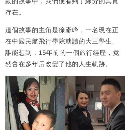
動的故事中，我們便看到了緣分的真實
存在。
這個故事的主角是徐彥峰，一名現在正
在中國民航飛行學院就讀的大三學生。
誰能想到，15年前的一個旅行經歷，竟
然會在多年后改變了他的人生軌跡。