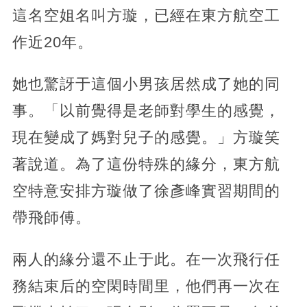
這名空姐名叫方璇，已經在東方航空工
作近20年。
她也驚訝于這個小男孩居然成了她的同
事。「以前覺得是老師對學生的感覺，
現在變成了媽對兒子的感覺。」方璇笑
著說道。為了這份特殊的緣分，東方航
空特意安排方璇做了徐彥峰實習期間的
帶飛師傅。
兩人的緣分還不止于此。在一次飛行任
務結束后的空閑時間里，他們再一次在