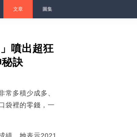
文章
圖集
年」噴出超狂
神秘訣
非常多積少成多、
口袋裡的零錢，一
績，她表示2021