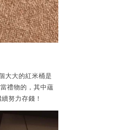
個大大的紅米桶是
來當禮物的，其中蘊
繼續努力存錢！