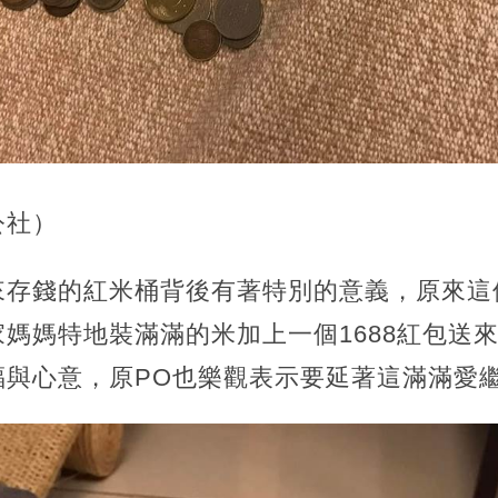
公社）
來存錢的紅米桶背後有著特別的意義，原來這
媽媽特地裝滿滿的米加上一個1688紅包送
福與心意，原PO也樂觀表示要延著這滿滿愛