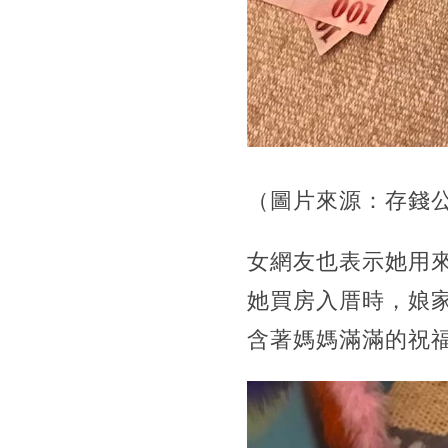
（圖片來源：存錢
女網友也表示她用
她買房入厝時，娘家
含著媽媽滿滿的祝