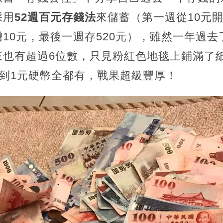
採用
52週百元存錢法
來儲蓄（第一週從10元開
10元，最後一週存520元），雖然一年過去
來也有超過6位數，
只見粉紅色地毯上鋪滿了
00元到1元硬幣全都有，戰果超級豐厚！