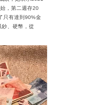
始，第二週存20
了只有達到90%金
紙鈔、硬幣，從