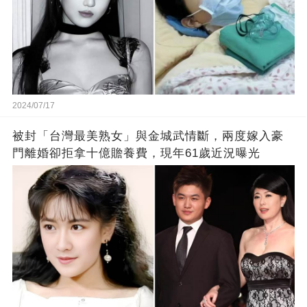
2024/07/17
被封「台灣最美熟女」與金城武情斷，兩度嫁入豪
門離婚卻拒拿十億贍養費，現年61歲近況曝光