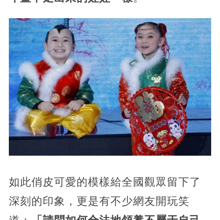
如此俏皮可愛的模樣給全國觀眾留下了
深刻的印象，更是有不少網友開玩笑