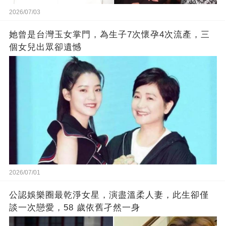
2026/07/03
她曾是台灣玉女掌門，為生子7次懷孕4次流產，三
個女兒出眾卻遺憾
2026/07/01
公認娛樂圈最乾淨女星，演盡溫柔人妻，此生卻僅
談一次戀愛，58 歲依舊孑然一身