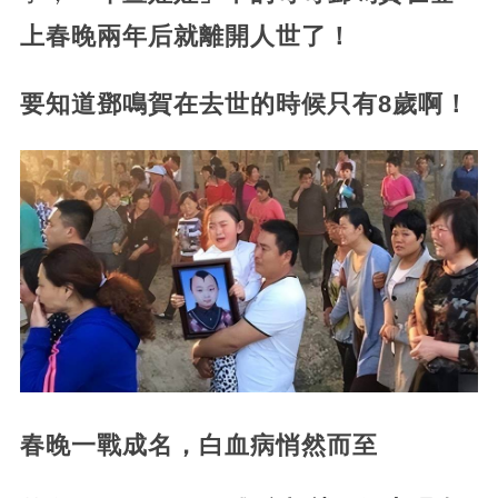
上春晚兩年后就離開人世了！
要知道鄧鳴賀在去世的時候只有8歲啊！
春晚一戰成名，白血病悄然而至