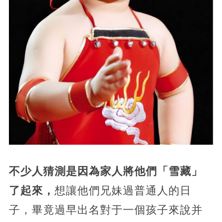
不少人猜測是因為家人將他們「雪藏」
了起來，
想讓他們兄妹過普通人的日
子，畢竟過早出名對于一個孩子來說并