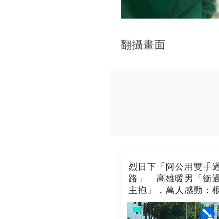
翻攝畫面
烈日下「阿公用雙手
路」 高雄暖男「衝
主抱」，萬人感動：
了一條人命！