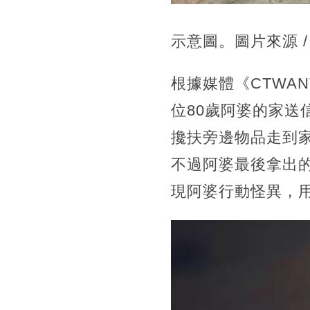
示意圖。
圖片來源 / 
根據媒體《CTWA
位80歲阿婆的家送
攙扶旁邊物品走到
不過阿婆最後拿出
現阿婆行動怪異，