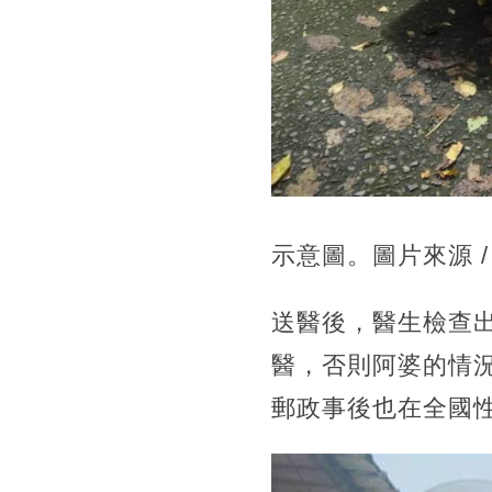
示意圖。圖片來源 / 取
送醫後，醫生檢查
醫，否則阿婆的情
郵政事後也在全國