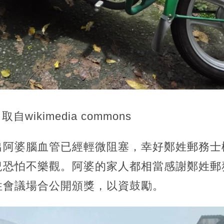
自wikimedia commons
出阿婆腦血管已經輕微阻塞，幸好鄭姓郵務士
況恐怕不樂觀。阿婆的家人都相當感謝鄭姓郵
性會議場合公開頒獎，以資鼓勵。