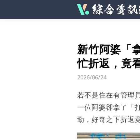
新竹阿婆「
忙折返，竟
2026/06/24
若不是住在有管理
一位阿婆卻拿了「
勁，好奇之下折返