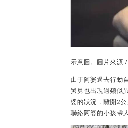
示意圖。圖片來源 / 取自
由于阿婆過去行動
舅舅也出現過類似
婆的狀況，離開2
聯絡阿婆的小孩帶