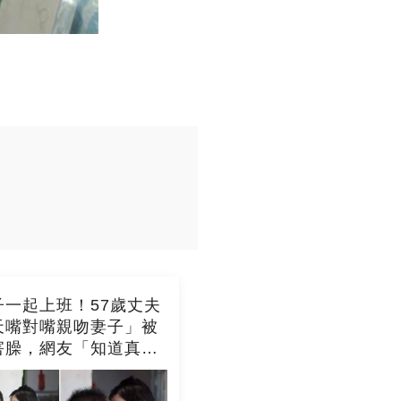
子一起上班！57歲丈夫
天嘴對嘴親吻妻子」被
害臊，網友「知道真相
全都哭紅眼