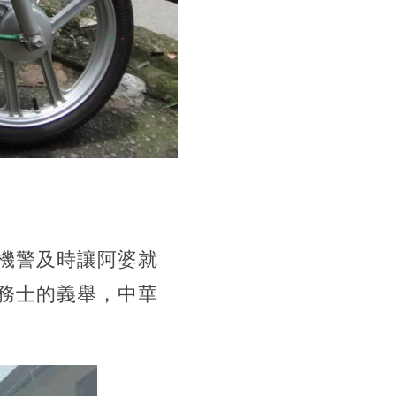
機警及時讓阿婆就
務士的義舉，中華