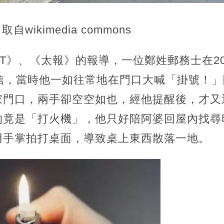
取自wikimedia commons
NT》、《太報》的報導，一位鄭姓郵務士在2
信，當時他一如往常地在門口大喊「掛號！」
家門口，兩手卻空空如也，經他提醒後，才又
的竟是「打火機」，他只好陪阿婆回屋內找尋
用手掌拍打桌面，導致桌上東西散落一地。