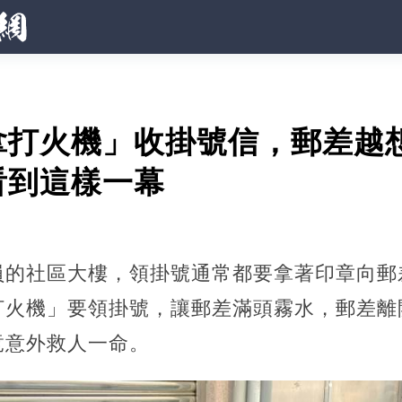
拿打火機」收掛號信，郵差越
看到這樣一幕
員的社區大樓，領掛號通常都要拿著印章向郵
打火機」要領掛號，讓郵差滿頭霧水，郵差離
竟意外救人一命。