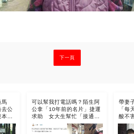
下一頁
過馬
可以幫我打電話嗎？陌生阿
帶妻
過去公
公拿「10年前的名片」捷運
「每
根本救
求助 女大生幫忙「接通後
酸不
哭了」：謝謝你
後」