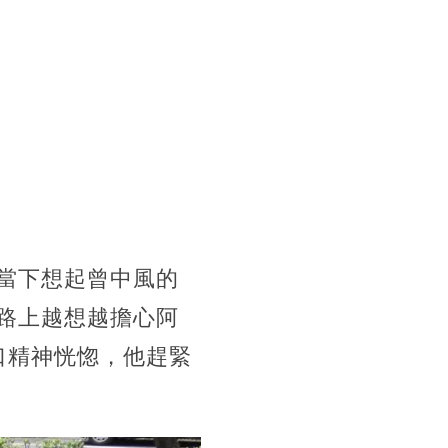
當下想起曾中風的
路上越想越擔心阿
口精神恍惚，他趕緊