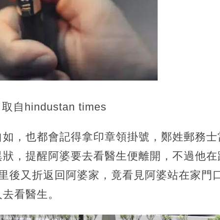
hindustan times
自如，也都會記得拿印章領掛號，鄭姓郵務士
異狀，提醒阿婆要去看醫生便離開，不過他在
公里後又折返回阿婆家，竟看見阿婆站在家門
人去看醫生。