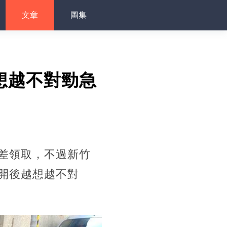
文章
圖集
想越不對勁急
差領取，不過新竹
開後越想越不對