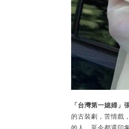
「台灣第一媳婦」
的古裝劇，苦情戲
的人，至今都還印