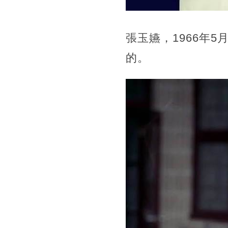
張玉嬿，1966年
的。