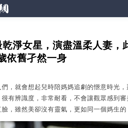
最乾淨女星，演盡溫柔人妻，
 歲依舊孑然一身
人們，就會想起兒時陪媽媽追劇的愜意時光，
，很有辨識度，非常耐看，不會讓觀眾感到審
紅臉，雖然美卻沒有靈氣，更如同一個媽生的