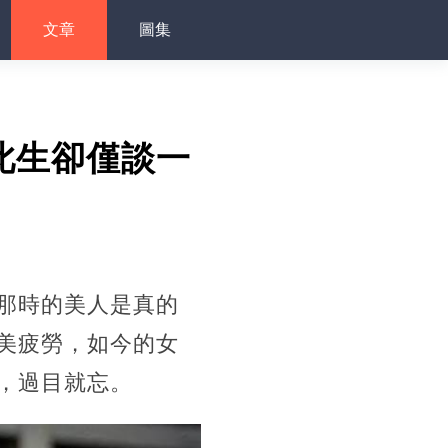
文章
圖集
此生卻僅談一
那時的美人是真的
美疲勞，如今的女
，過目就忘。