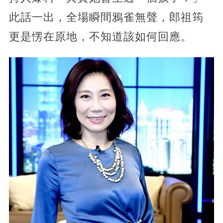
此話一出，全場瞬間鴉雀無聲，郎祖筠
更是愣在原地，不知道該如何回應。