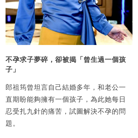
不孕求子夢碎，
卻被揭「曾生過一個孩
子」
郎祖筠曾坦言自己結婚多年，和老公一
直期盼能夠擁有一個孩子，為此她每日
忍受扎九針的痛苦，試圖解決不孕的問
題。