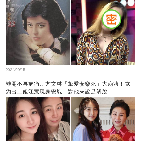
2024/09/15
離開不再病痛…方文琳「摯愛安樂死」大崩潰！竟
釣出二姐江蕙現身安慰：對他來說是解脫