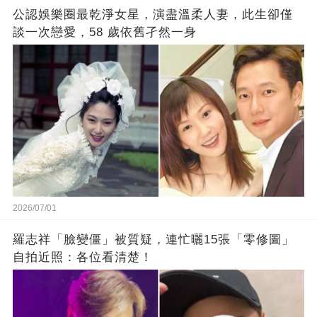
公認娛樂圈最乾淨女星，演盡溫柔人妻，此生卻僅
談一次戀愛，58 歲依舊孑然一身
2026/07/01
羅志祥「臉變僵」被質疑，連忙曬15張「零修圖」
自拍近照：各位看清楚！