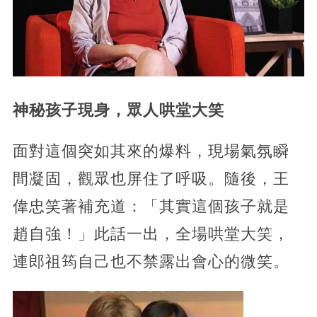
神秘孩子現身，眾人哄堂大笑
面對這個突如其來的爆料，現場氣氛瞬
間凝固，觀眾也屏住了呼吸。隨後，王
偉忠笑著補充道：「其實這個孩子就是
趙自強！」此話一出，全場哄堂大笑，
連郎祖筠自己也不禁露出會心的微笑。