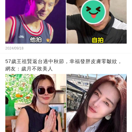
2024/09/18
57歲王祖賢返台過中秋節，幸福發胖皮膚零皺紋，
網友：歲月不敗美人