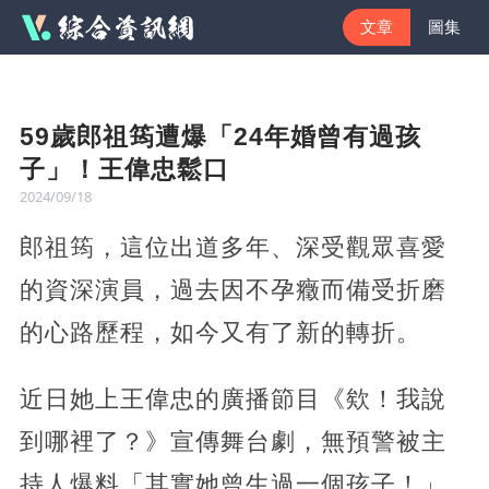
文章
圖集
59歲郎祖筠遭爆「24年婚曾有過孩
子」！王偉忠鬆口
2024/09/18
郎祖筠，這位出道多年、深受觀眾喜愛
的資深演員，過去因不孕癥而備受折磨
的心路歷程，如今又有了新的轉折。
近日她上王偉忠的廣播節目《欸！我說
到哪裡了？》宣傳舞台劇，無預警被主
持人爆料「其實她曾生過一個孩子！」