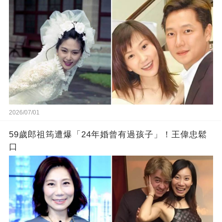
2026/07/01
59歲郎祖筠遭爆「24年婚曾有過孩子」！王偉忠鬆
口