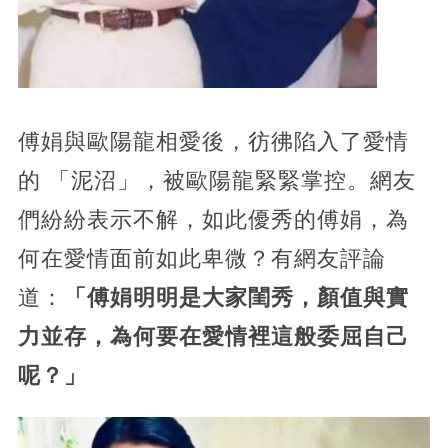
傅娟與歐陽龍相愛後，彷彿陷入了愛情
的 「泥沼」，被歐陽龍緊緊掌控。網友
們紛紛表示不解，如此優秀的傅娟，為
何在愛情面前如此卑微？有網友評論
道：
「傅娟明明是大家閨秀，顏值與實
力並存，為何要在愛情裡這般委屈自己
呢？」