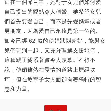
近在一個節目中，她對于女兒們如何愛
自己提出的觀點令人稱贊。她希望女兒
們首先要愛自己，而不是先愛媽媽或者
男朋友，因為愛自己永遠是第一位的。
如今已經 62 歲的傅娟狀態超好，能與女
兒們玩到一起，又充分理解支援她們，
這種親子關系著實令人羨慕。不得不
說，傅娟雖然在愛情的道路上歷經坎
坷，但在教育子女方面卻有著獨特的智
慧和力量。