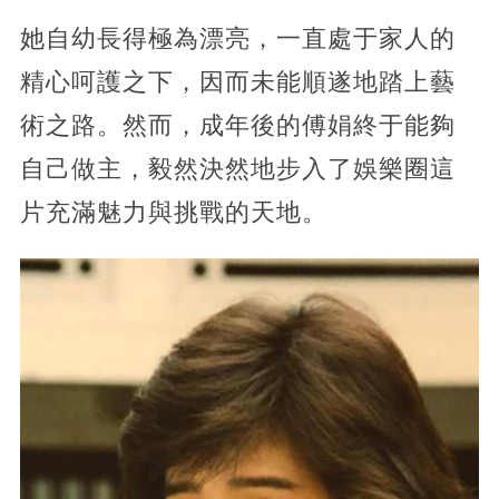
她自幼長得極為漂亮，一直處于家人的
精心呵護之下，因而未能順遂地踏上藝
術之路。然而，成年後的傅娟終于能夠
自己做主，毅然決然地步入了娛樂圈這
片充滿魅力與挑戰的天地。