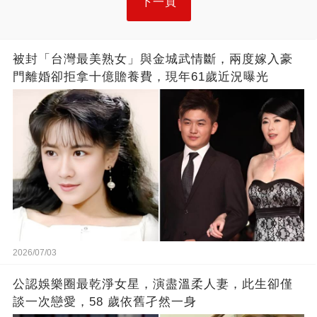
下一頁
被封「台灣最美熟女」與金城武情斷，兩度嫁入豪
門離婚卻拒拿十億贍養費，現年61歲近況曝光
2026/07/03
公認娛樂圈最乾淨女星，演盡溫柔人妻，此生卻僅
談一次戀愛，58 歲依舊孑然一身