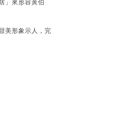
瞎」來形容黃伯
甜美形象示人，
完