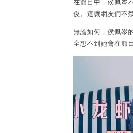
在節目中，
侯佩岑
俊。這讓網友們不
無論如何，侯佩岑
全想不到她會在節