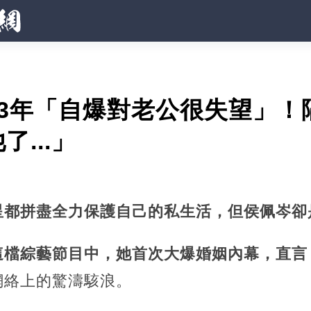
13年「自爆對老公很失望」！
...」
星都拼盡全力保護自己的私生活，但侯佩岑卻
這檔綜藝節目中，她首次大爆婚姻內幕，直言
網絡上的驚濤駭浪。