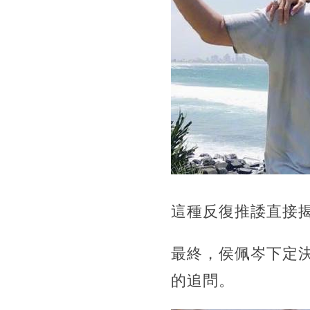
這種反復推諉直接
最終，侯佩岑下定
的追問。