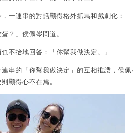
時，一連串的對話顯得格外抓馬和戲劇化：
雞蛋？」侯佩岑問道。
頭也不抬地回答：「你幫我做決定。」
一連串的「你幫我做決定」的互相推諉，侯佩
俊則顯得心不在焉。