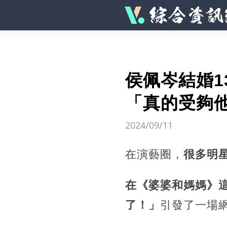
侯佩岑結婚
「真的受夠他了
2024/09/11
在演藝圈，
很多明
在《婆婆和媽媽》
了！」
引發了一場