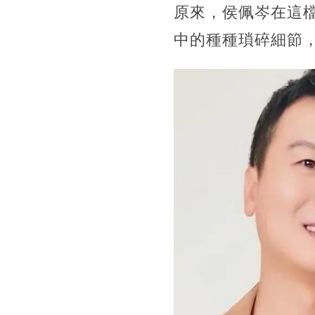
原來，侯佩岑在這
中的種種瑣碎細節