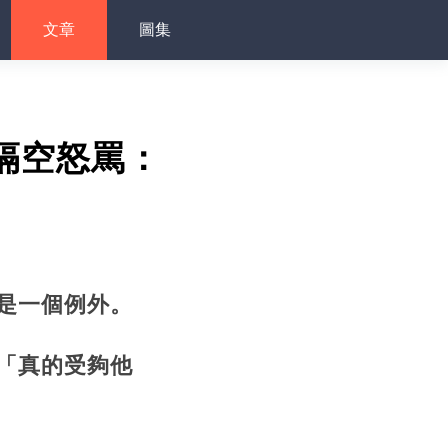
文章
圖集
隔空怒罵：
是一個例外。
「真的受夠他