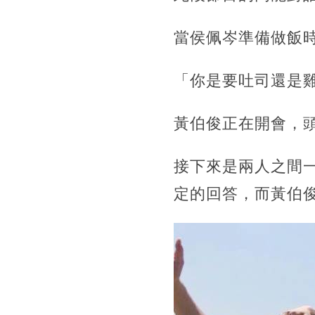
當侯佩岑準備做飯
「你是要吐司還是
黃伯俊正在開會，
接下來是兩人之間
定的回答，而黃伯