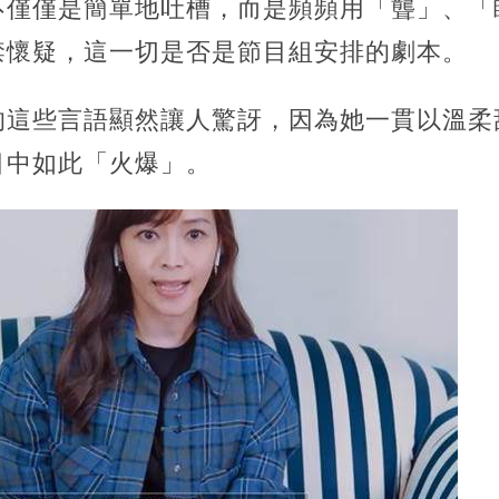
不僅僅是簡單地吐槽，而是頻頻用「聾」、「
禁懷疑，這一切是否是節目組安排的劇本。
的這些言語顯然讓人驚訝，因為她一貫以溫柔
目中如此「火爆」。