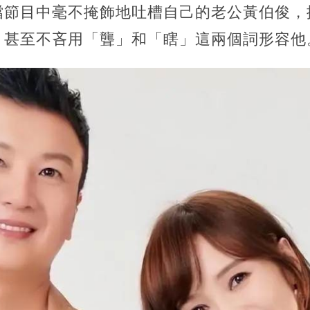
檔節目中毫不掩飾地吐槽自己的老公黃伯俊，
，甚至不吝用「聾」和「瞎」這兩個詞形容他