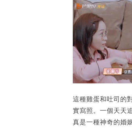
這種雞蛋和吐司的
實寫照。一個天天
真是一種神奇的婚