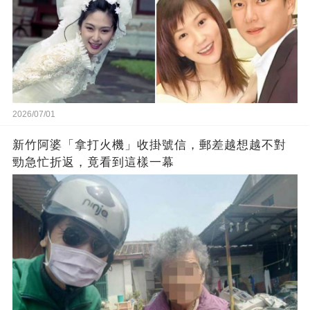
2026/07/01
新竹阿婆「拿打火機」收掛號信，郵差越想越不對
勁急忙折返，竟看到這樣一幕