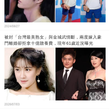
2024/08/27
被封「台灣最美熟女」與金城武情斷，兩度嫁入豪
門離婚卻拒拿十億贍養費，現年61歲近況曝光
2026/07/03