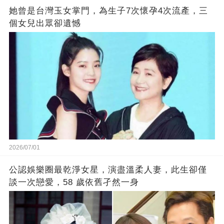
她曾是台灣玉女掌門，為生子7次懷孕4次流產，三
個女兒出眾卻遺憾
2026/07/01
公認娛樂圈最乾淨女星，演盡溫柔人妻，此生卻僅
談一次戀愛，58 歲依舊孑然一身