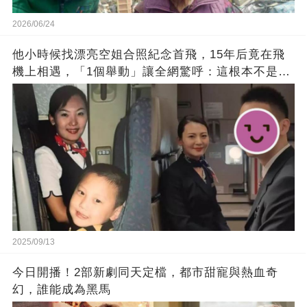
2026/06/24
他小時候找漂亮空姐合照紀念首飛，15年后竟在飛
機上相遇，「1個舉動」讓全網驚呼：這根本不是巧
合！
2025/09/13
今日開播！2部新劇同天定檔，都市甜寵與熱血奇
幻，誰能成為黑馬