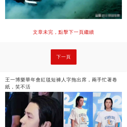
文章未完，點擊下一頁繼續
下一頁
王一博樂華年會紅毯短褲人字拖出席，兩手忙著卷
紙，笑不活