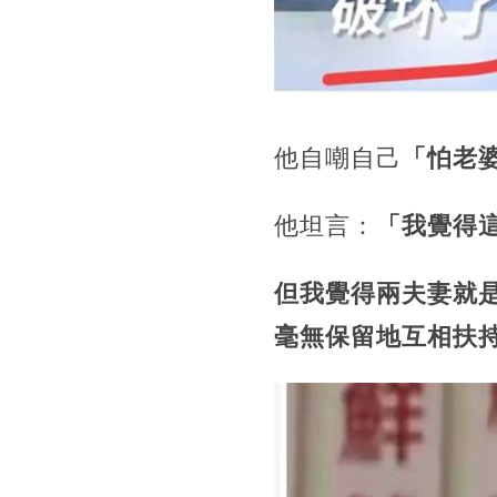
他自嘲自己
「怕老
他坦言：
「我覺得
但我覺得兩夫妻就
毫無保留地互相扶