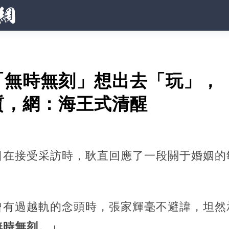
「無時無刻」想出去「玩」，
質，網：海王式清醒
日在接受采訪時，耿直回應了一段關于婚姻的
曾有過越軌的念頭時，張家輝毫不避諱，坦然
無時無刻。」