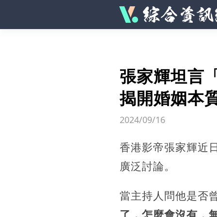
張家輝坦言
揭開婚姻本
2024/09/16
香港影帝張家輝近
廣泛討論。
當主持人問他是否
了，怎麼會沒有，