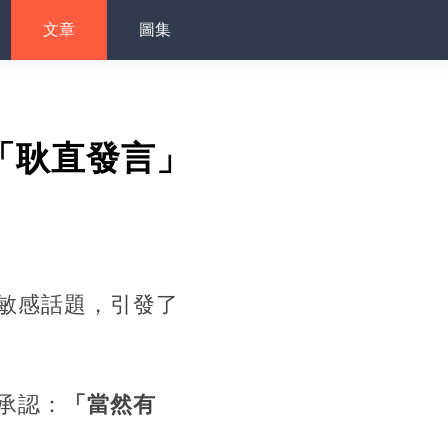
文章
圖集
「耿直發言」
敏感話題，引發了
承認：
「當然有