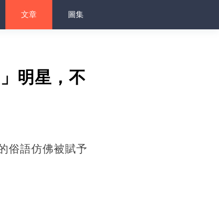
文章
圖集
腳」明星，不
的俗語仿佛被賦予