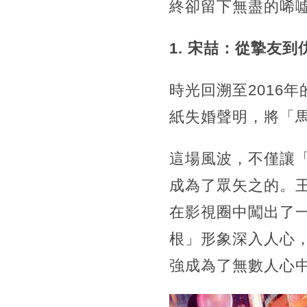
終卻留下無盡的唏
1. 宋喆：從摯友
時光回溯至2016
紙失婚聲明，將「
這場風波，不僅讓
成為了眾矢之的。
在影視圈中闖出了
根」形象深入人心
強成為了無數人心