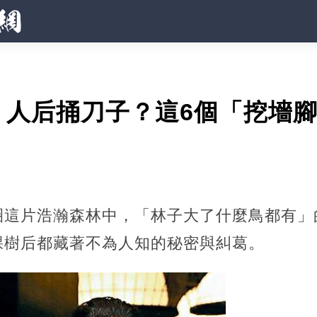
，人后捅刀子？這6個「挖墻
圈這片浩瀚森林中，「林子大了什麼鳥都有」
棵樹后都藏著不為人知的秘密與糾葛。