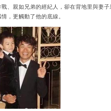
作戰、親如兄弟的經紀人，卻在背地里與妻子
感情，更觸動了他的底線。