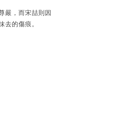
尊嚴，而宋喆則因
抹去的傷痕。