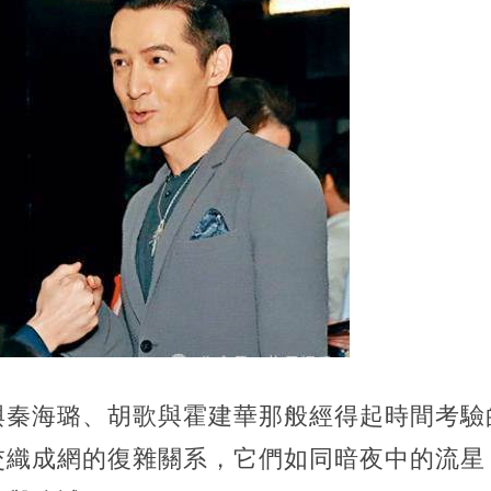
與秦海璐、胡歌與霍建華那般經得起時間考驗
交織成網的復雜關系，它們如同暗夜中的流星