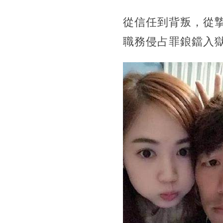
從信任到背叛，從
職務侵占罪鋃鐺入