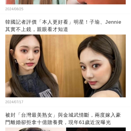
2024/08/25
韓國記者評價「本人更好看」明星！子瑜、Jennie
其實不上鏡，親眼看才知道
2024/07/17
被封「台灣最美熟女」與金城武情斷，兩度嫁入豪
門離婚卻拒拿十億贍養費，現年61歲近況曝光