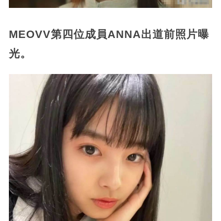
MEOVV第四位成員ANNA出道前照片曝
光。