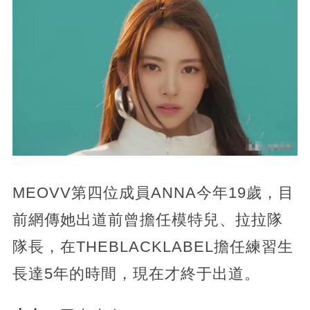
MEOVV第四位成員ANNA今年19歲，
目
前網傳她出道前曾擔任模特兒、拉拉隊
隊長，在THEBLACKLABEL擔任練習生
長達5年的時間，現在才終于出道。