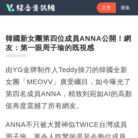
文章
圖集
韓國新女團第四位成員ANNA公開！網
友：第一眼周子瑜的既視感
2024/09/03
由YG金牌制作人Teddy操刀的韓國全新
女團「MEOVV」廣受矚目，如今曝光了
第四名成員ANNA，精致到宛如AI的高顏
值再度震撼了所有網友。
ANNA不只被大贊神似TWICE台灣成員
周子瑜，更令人吃驚的是至今每位成員