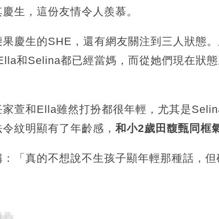
其慶生，這份友情令人羨慕。
果慶生的SHE，還有網友關注到三人狀態。
Ella和Selina都已經當媽，而從她們現在
萱和Ella雖然打扮都很年輕，尤其是Seli
法令紋明顯有了年齡感，
和小2歲田馥甄同框
：「真的不想說不生孩子顯年輕那種話，但確