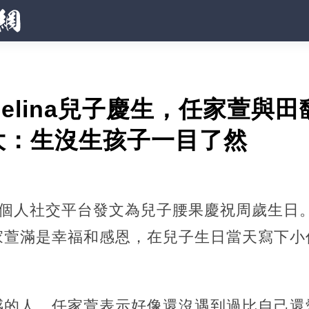
Selina兒子慶生，任家萱與
大：生沒生孩子一目了然
ina在個人社交平台發文為兒子腰果慶祝周歲生
家萱滿是幸福和感恩，在兒子生日當天寫下小
感的人，任家萱表示好像還沒遇到過比自己還