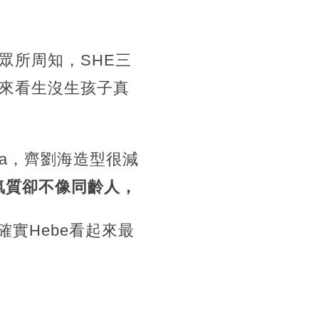
眾所周知，SHE三
狀態來看生沒生孩子真
na，齊劉海造型很減
氣質卻不像同齡人，
實Hebe看起來最