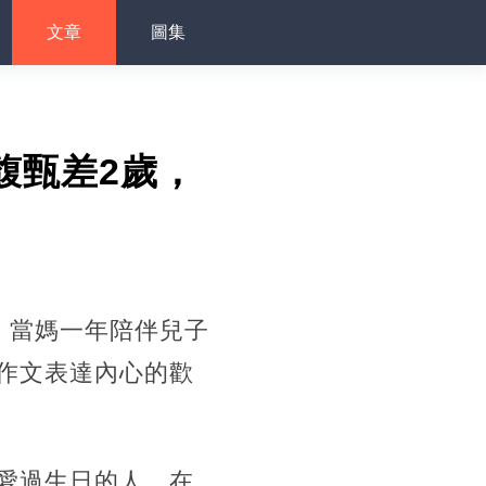
文章
圖集
田馥甄差2歲，
日。當媽一年陪伴兒子
作文表達內心的歡
愛過生日的人，在