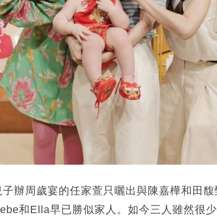
兒子辦周歲宴的任家萱只曬出與陳嘉樺和田馥
ebe和Ella早已勝似家人。如今三人雖然很