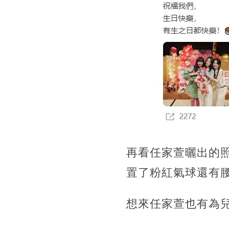
再看任家萱曬出的
置了粉紅氣球還有
想來任家萱也有為