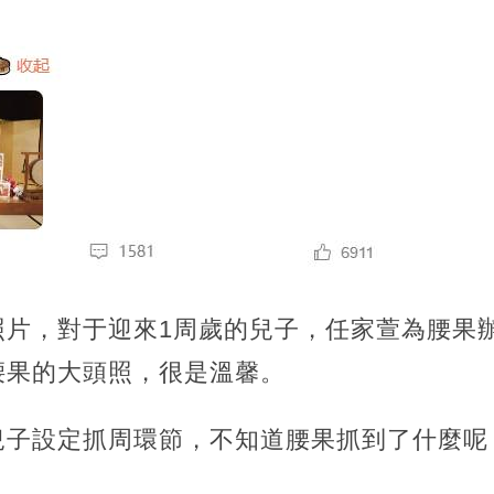
照片，
對于迎來1周歲的兒子，任家萱為腰果
腰果的大頭照，很是溫馨。
兒子設定抓周環節，不知道腰果抓到了什麼呢