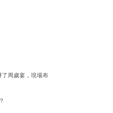
辦了周歲宴，現場布
？