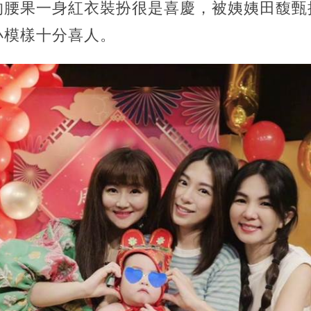
的腰果一身紅衣裝扮很是喜慶，
被姨姨田馥甄
小模樣十分喜人。