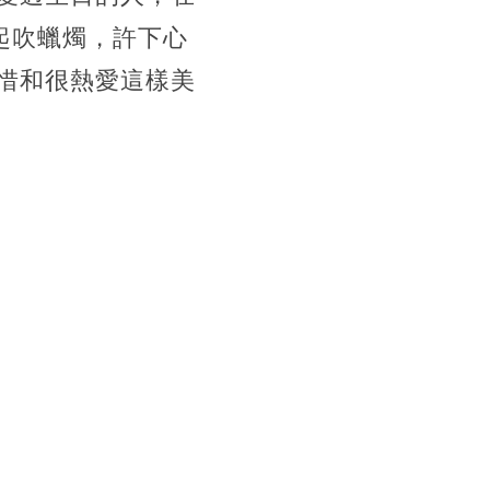
起吹蠟燭，許下心
惜和很熱愛這樣美