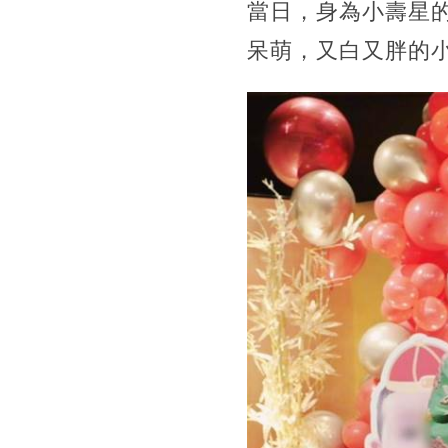
當日，身為小壽星
呆萌，又白又胖的