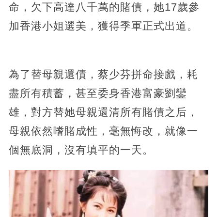
命，欠下高達八千萬的賭債，她17歲參
加香港小姐選美，獲得季軍正式出道。
為了替母親還債，蔡少芬拼命接戲，耗
盡所有積蓄，甚至委身香港富豪劉鑾
雄，對方替她母親還清所有賭債之后，
母親依然嗜賭成性，毫無悔改，就像一
個無底洞，沒有填平的一天。