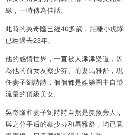
緣，一時傳為佳話。
此時的吳奇隆已經40多歲，
距離小虎隊
已經過去23年。
他的感情世界，一直被人津津樂道，因
為他的前女友蔡少芬、前妻馬雅舒，現
任妻子劉詩詩，個個都是娛樂圈中自帶
流量的頂級美女。
吳奇隆和妻子劉詩詩自然是羨煞旁人，
與之分手后的蔡少芬和馬雅舒，均已覓