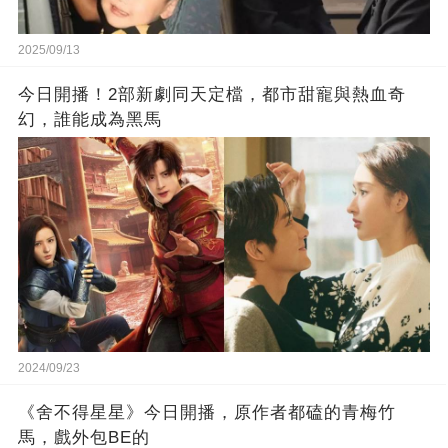
2025/09/13
今日開播！2部新劇同天定檔，都市甜寵與熱血奇
幻，誰能成為黑馬
2024/09/23
《舍不得星星》今日開播，原作者都磕的青梅竹
馬，戲外包BE的