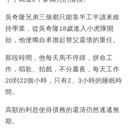
吳奇隆兄弟三個都只能靠半工半讀來維
持學業，從吳奇隆18歲進入小虎隊開
始，他便獨自承擔起替父還債的重任。
那段時間，他每天馬不停蹄，拼命工
作，唱歌、拍戲，不分晝夜，每天工作
20到22個小時，只有2、3小時的睡眠時
間。
高額的利息使得債務的還清仍然遙遙無
期。