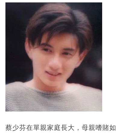
蔡少芬在單親家庭長大，母親嗜賭如