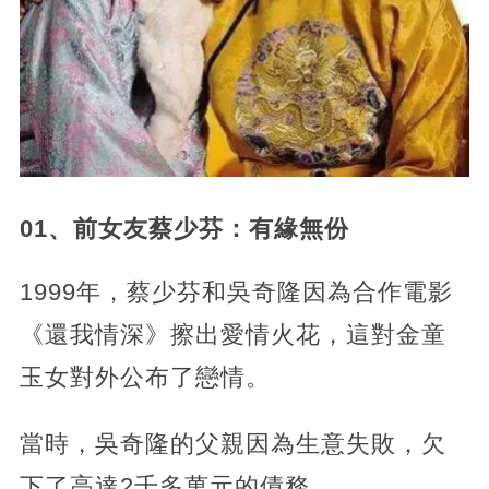
01、前女友蔡少芬：有緣無份
1999年，蔡少芬和吳奇隆因為合作電影
《還我情深》擦出愛情火花，這對金童
玉女對外公布了戀情。
當時，吳奇隆的父親因為生意失敗，欠
下了高達2千多萬元的債務。