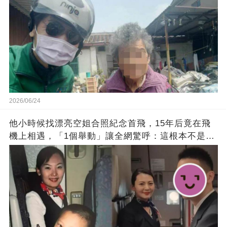
2026/06/24
他小時候找漂亮空姐合照紀念首飛，15年后竟在飛
機上相遇，「1個舉動」讓全網驚呼：這根本不是巧
合！