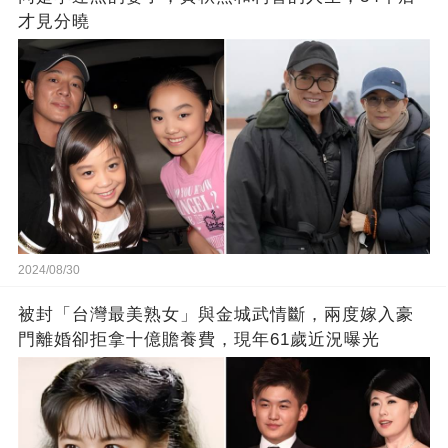
才見分曉
2024/08/30
被封「台灣最美熟女」與金城武情斷，兩度嫁入豪
門離婚卻拒拿十億贍養費，現年61歲近況曝光