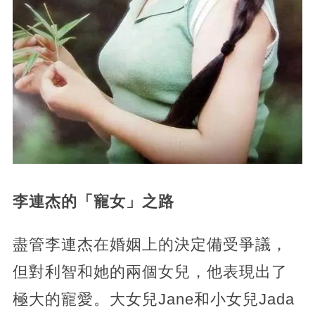
李連杰的「寵女」之路
盡管李連杰在婚姻上的決定備受爭議，
但對利智和她的兩個女兒，他表現出了
極大的寵愛。大女兒Jane和小女兒Jada