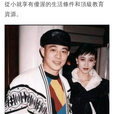
從小就享有優渥的生活條件和頂級教育
資源。