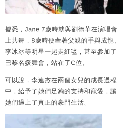
據悉，Jane 7歲時就與劉德華在演唱會
上共舞，8歲時便牽著父親的手與成龍、
李冰冰等明星一起走紅毯，甚至參加了
巴黎名媛舞會，站在了C位。
可以說，李連杰在兩個女兒的成長過程
中，給予了她們足夠的支持和寵愛，讓
她們過上了真正的豪門生活。