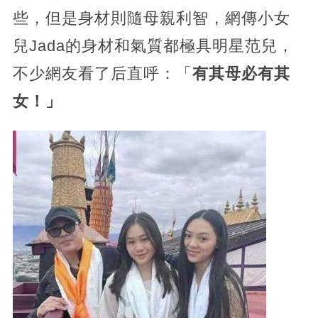
些，但是身材則隨母親利智，網傳小女
兒Jada的身材和氣質都極具明星范兒，
不少網友看了后直呼：「
有其母必有其
女！」