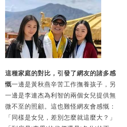
這種家庭的對比，引發了網友的諸多感
慨
一邊是黃秋燕辛苦工作撫養孩子，另
一邊是李連杰為利智的兩個女兒提供無
微不至的照顧。這也難怪網友會感慨：
「同樣是女兒，差別怎麼就這麼大？」