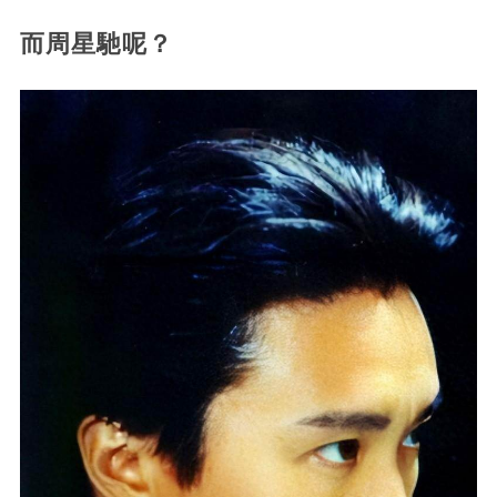
而周星馳呢？