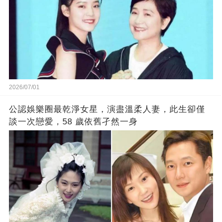
2026/07/01
公認娛樂圈最乾淨女星，演盡溫柔人妻，此生卻僅
談一次戀愛，58 歲依舊孑然一身