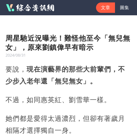
文章
圖集
周星馳近況曝光！難怪他至今「無兒無
女」，原來劉鎮偉早有暗示
2024/08/31
要說，
現在演藝界的那些大前輩們，不
少步入老年還「無兒無女」。
不過，如同惠英紅、劉雪華一樣。
她們都是愛得太過濃烈，但卻有著歲月
相隔才選擇獨自一身。