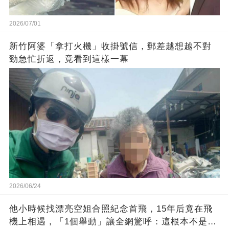
2026/07/01
新竹阿婆「拿打火機」收掛號信，郵差越想越不對
勁急忙折返，竟看到這樣一幕
2026/06/24
他小時候找漂亮空姐合照紀念首飛，15年后竟在飛
機上相遇，「1個舉動」讓全網驚呼：這根本不是巧