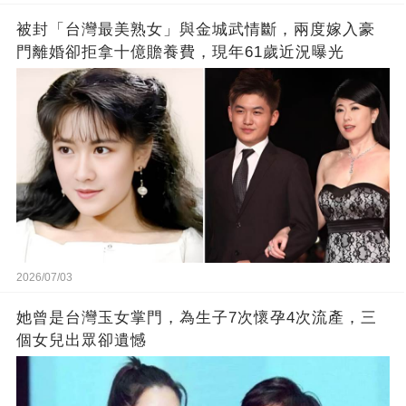
被封「台灣最美熟女」與金城武情斷，兩度嫁入豪
門離婚卻拒拿十億贍養費，現年61歲近況曝光
2026/07/03
她曾是台灣玉女掌門，為生子7次懷孕4次流產，三
個女兒出眾卻遺憾