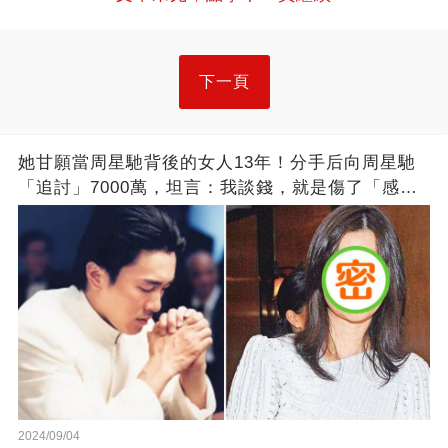
下一頁
她甘願當周星馳背後的女人13年！分手后向周星馳
「追討」7000萬，坦言：我談錢，就是傷了「感
情」
2024/09/04