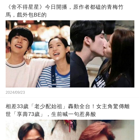
《舍不得星星》今日開播，原作者都磕的青梅竹
馬，戲外包BE的
2024/09/23
相差33歲「老少配始祖」轟動全台！女主角驚傳離
世「享壽73歲」，生前喊一句惹鼻酸