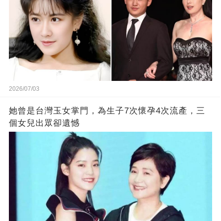
2026/07/03
她曾是台灣玉女掌門，為生子7次懷孕4次流產，三
個女兒出眾卻遺憾