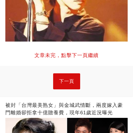
文章未完，點擊下一頁繼續
下一頁
被封「台灣最美熟女」與金城武情斷，兩度嫁入豪
門離婚卻拒拿十億贍養費，現年61歲近況曝光