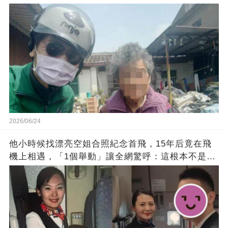
2026/06/24
他小時候找漂亮空姐合照紀念首飛，15年后竟在飛
機上相遇，「1個舉動」讓全網驚呼：這根本不是巧
合！