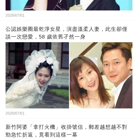
2026/07/01
公認娛樂圈最乾淨女星，演盡溫柔人妻，此生卻僅
談一次戀愛，58 歲依舊孑然一身
2026/07/01
新竹阿婆「拿打火機」收掛號信，郵差越想越不對
勁急忙折返，竟看到這樣一幕