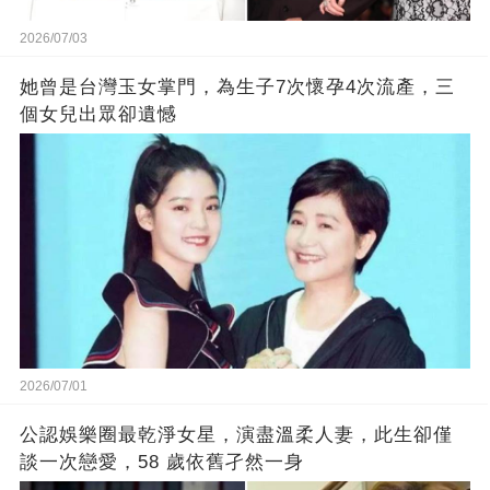
2026/07/03
她曾是台灣玉女掌門，為生子7次懷孕4次流產，三
個女兒出眾卻遺憾
2026/07/01
公認娛樂圈最乾淨女星，演盡溫柔人妻，此生卻僅
談一次戀愛，58 歲依舊孑然一身