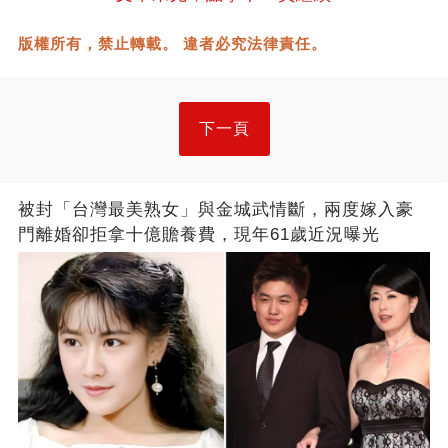
版權所有，禁止轉載。 違者必究法律責任。
下一頁
被封「台灣最美熟女」與金城武情斷，兩度嫁入豪
門離婚卻拒拿十億贍養費，現年61歲近況曝光