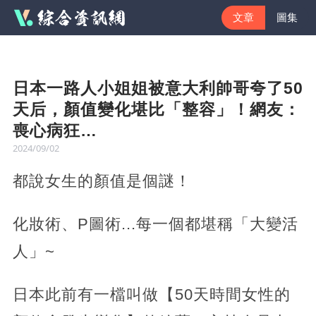
文章
圖集
日本一路人小姐姐被意大利帥哥夸了50
天后，顏值變化堪比「整容」！網友：
喪心病狂…
2024/09/02
都說女生的顏值是個謎！
化妝術、P圖術...每一個都堪稱「大變活
人」~
日本此前有一檔叫做【50天時間女性的