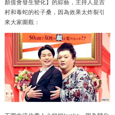
顏值會發生變化】的綜藝，主持人是吉
村和毒蛇的松子桑，因為效果太炸裂引
來大家圍觀：