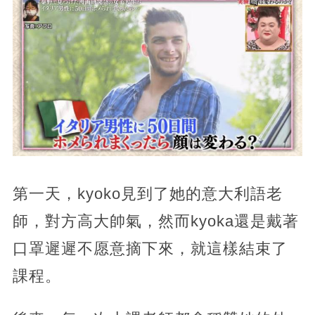
第一天，
kyoko見到了她的意大利語老
師，對方高大帥氣，然而kyoka還是戴著
口罩遲遲不愿意摘下來，就這樣結束了
課程。