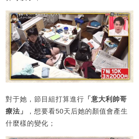
對于她，節目組打算進行
「意大利帥哥
療法」
，想要看50天后她的顏值會產生
什麼樣的變化；