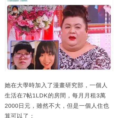
她在大學時加入了漫畫研究部，一個人
生活在7帖1LDK的房間，每月月租3萬
2000日元，雖然不大，但是一個人住也
算可以了；