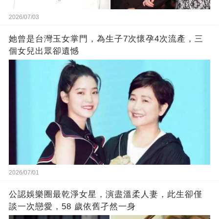
2026/07/03
她曾是台灣玉女掌門，為生子7次懷孕4次流產，三
個女兒出眾卻遺憾
2026/07/01
公認娛樂圈最乾淨女星，演盡溫柔人妻，此生卻僅
談一次戀愛，58 歲依舊孑然一身