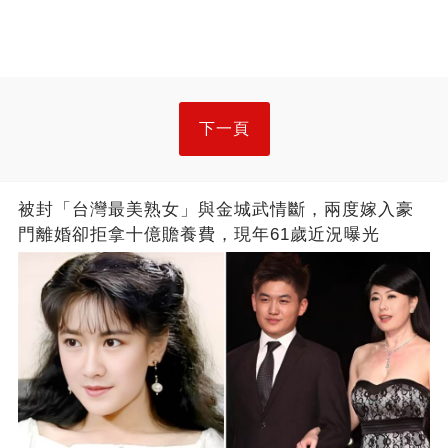
下一頁
被封「台灣最美熟女」與金城武情斷，兩度嫁入豪
門離婚卻拒拿十億贍養費，現年61歲近況曝光