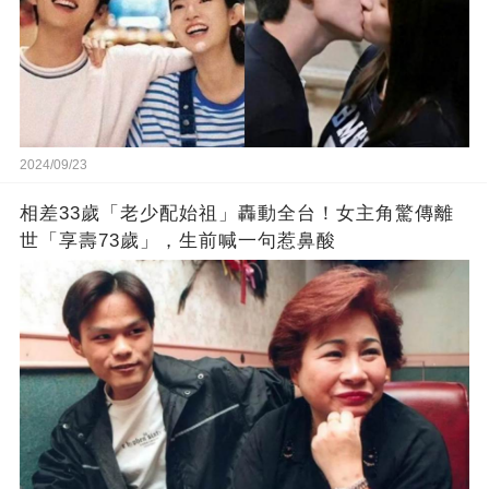
2024/09/23
相差33歲「老少配始祖」轟動全台！女主角驚傳離
世「享壽73歲」，生前喊一句惹鼻酸