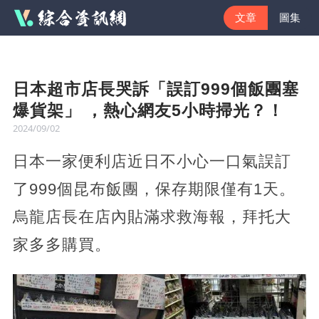
文章
圖集
日本超市店長哭訴「誤訂999個飯團塞
爆貨架」 ，熱心網友5小時掃光？！
2024/09/02
日本一家便利店近日不小心一口氣誤訂
了999個昆布飯團，保存期限僅有1天。
烏龍店長在店內貼滿求救海報，拜托大
家多多購買。