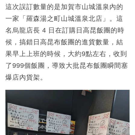
這次誤訂數量的是加賀市山城溫泉內的
一家「羅森湯之町山城溫泉北店」。這
名烏龍店長 4 日在訂購日高昆飯團的時
候，搞錯日高昆布飯團的進貨數量，結
果早上上班的時候，大約9點左右，收到
了999個飯團，導致大批昆布飯團瞬間塞
爆店內貨架。