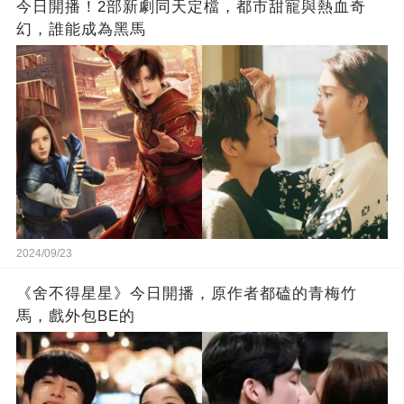
今日開播！2部新劇同天定檔，都市甜寵與熱血奇
幻，誰能成為黑馬
2024/09/23
《舍不得星星》今日開播，原作者都磕的青梅竹
馬，戲外包BE的