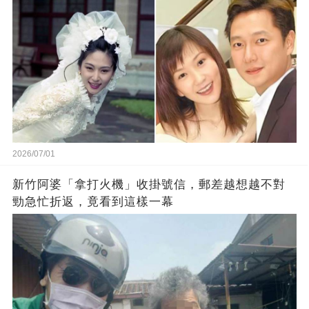
2026/07/01
新竹阿婆「拿打火機」收掛號信，郵差越想越不對
勁急忙折返，竟看到這樣一幕