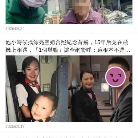
2026/06/24
他小時候找漂亮空姐合照紀念首飛，15年后竟在飛
機上相遇，「1個舉動」讓全網驚呼：這根本不是巧
合！
2025/09/13