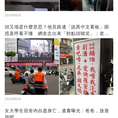
2024/09/18
頭又塌是什麼意思？他見路邊「詭異中文看板」困
惑直呼看不懂 網友念出來「秒點頭噴笑」：老一
輩的智慧
2024/09/16
女大學生宿舍內自盡身亡，遺書曝光：爸爸，放過
我吧……