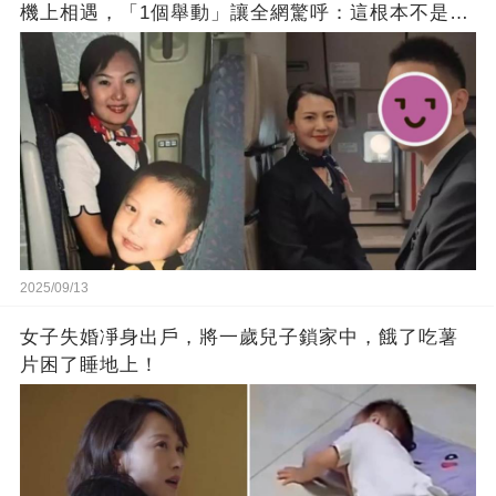
機上相遇，「1個舉動」讓全網驚呼：這根本不是巧
合！
2025/09/13
女子失婚凈身出戶，將一歲兒子鎖家中，餓了吃薯
片困了睡地上！