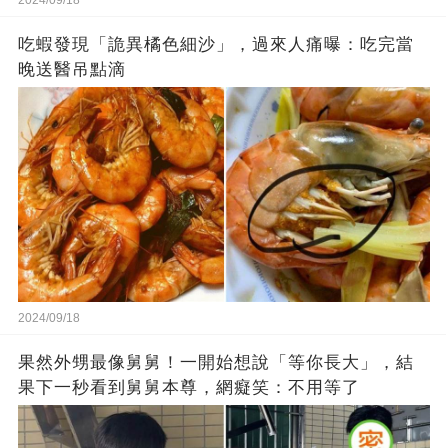
吃蝦發現「詭異橘色細沙」，過來人痛曝：吃完當
晚送醫吊點滴
2024/09/18
果然外甥最像舅舅！一開始想說「等你長大」，結
果下一秒看到舅舅本尊，網癡笑：不用等了