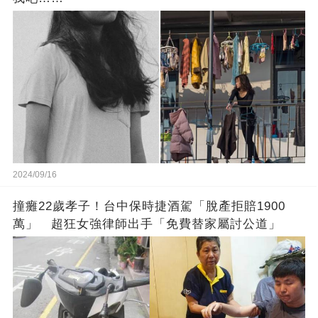
2024/09/16
撞癱22歲孝子！台中保時捷酒駕「脫產拒賠1900
萬」 超狂女強律師出手「免費替家屬討公道」