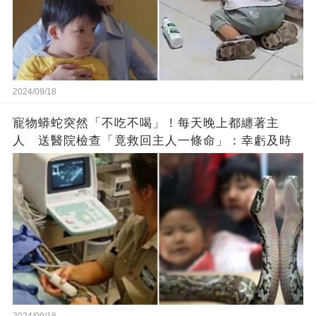
2024/09/18
寵物蟒蛇突然「不吃不喝」！每天晚上都纏著主
人 送醫院檢查「竟救回主人一條命」：幸虧及時
2024/09/18