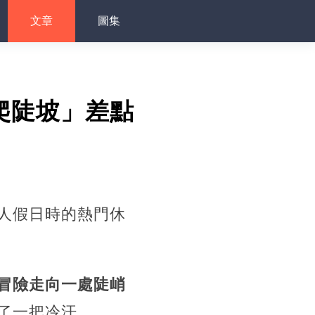
文章
圖集
爬陡坡」差點
人假日時的熱門休
冒險走向一處陡峭
了一把冷汗。