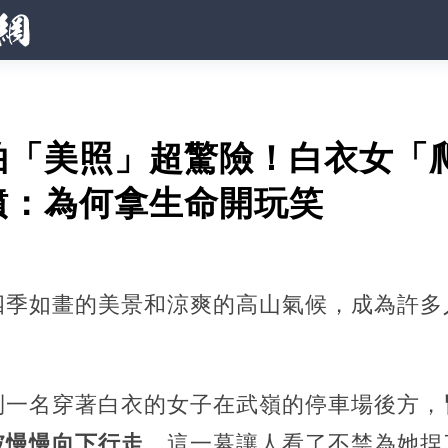
拍「美照」超驚險！白衣女「
憤：為何拿生命開玩笑
四季如畫的美景和涼爽的高山氣候，成為許多
到一名穿著白衣的女子在武嶺的停車場後方，
坡慢慢向下行走
，這一幕讓人看了不禁為她捏