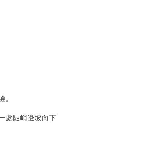
險。
一處陡峭邊坡向下