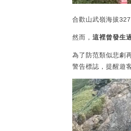
合歡山武嶺海拔32
然而，
這裡曾發生
為了防范類似悲劇
警告標誌，
提醒遊