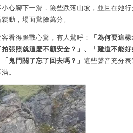
不小心腳下一滑，險些跌落山坡，並且在她行
石鬆動，場面驚險萬分。
遊客看得膽戰心驚，有人驚呼：
「為何要這樣
了拍張照就這麼不顧安全？」、「難道不能好
：
「鬼門關了忘了回去嗎？」
這些聲音充分表
不滿。