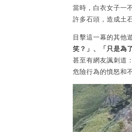
當時，白衣女子一
許多石頭，造成土
目擊這一幕的其他
笑？」、「只是為
甚至有網友諷刺道
危險行為的憤怒和