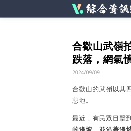
合歡山武嶺
跌落，網氣
2024/09/09
合歡山的武嶺以其
憩地。
最近，有民眾目擊
的邊坡，並沿著邊