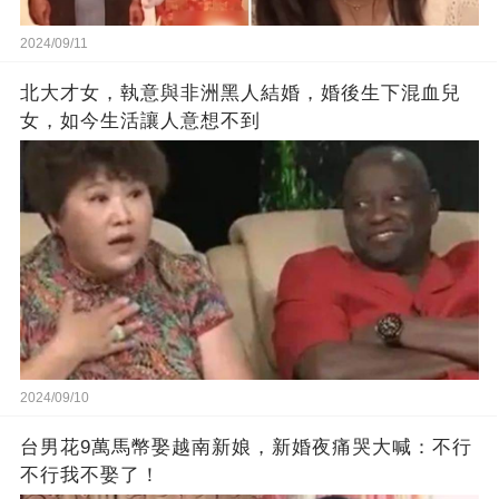
2024/09/11
北大才女，執意與非洲黑人結婚，婚後生下混血兒
女，如今生活讓人意想不到
2024/09/10
台男花9萬馬幣娶越南新娘，新婚夜痛哭大喊：不行
不行我不娶了！