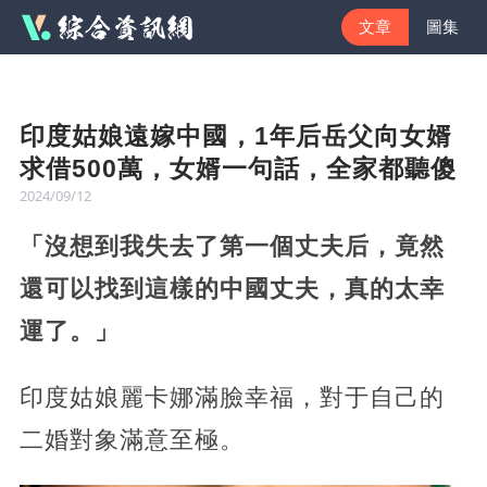
文章
圖集
印度姑娘遠嫁中國，1年后岳父向女婿
求借500萬，女婿一句話，全家都聽傻
2024/09/12
「沒想到我失去了第一個丈夫后，竟然
還可以找到這樣的中國丈夫，真的太幸
運了。」
印度姑娘麗卡娜滿臉幸福，對于自己的
二婚對象滿意至極。