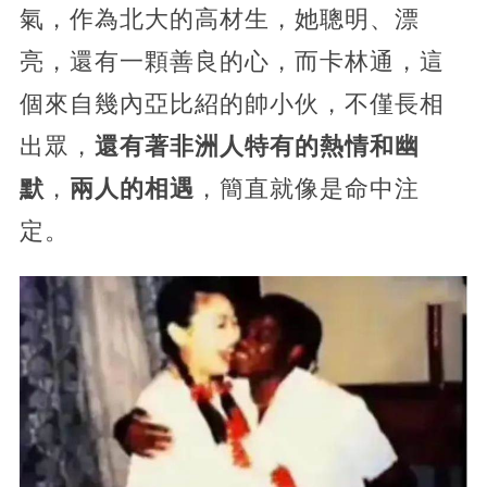
氣，作為北大的高材生，她聰明、漂
亮，還有一顆善良的心，而卡林通，這
個來自幾內亞比紹的帥小伙，不僅長相
出眾，
還有著非洲人特有的熱情和幽
默
，
兩人的相遇
，簡直就像是命中注
定。