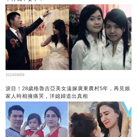
2024/09/09
淚目！28歲格魯吉亞美女遠嫁廣東農村5年，再見娘
家人時相擁痛哭，洋媳婦道出真相