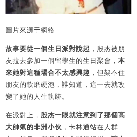
圖片來源于網絡
故事要從一個生日派對說起
，殷杰被朋
友拉去參加一個留學生的生日聚會，
本
來她對這種場合不太感興趣
，但架不住
朋友的軟磨硬泡，誰知道，這一去就改
變了她的人生軌跡。
在派對上，
殷杰一眼就注意到了那個高
大帥氣的非洲小伙
，卡林通站在人群