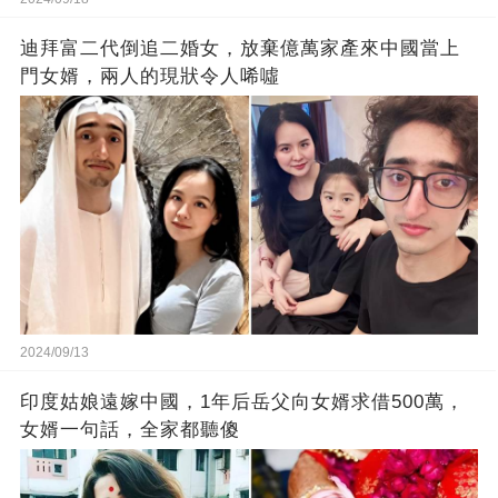
迪拜富二代倒追二婚女，放棄億萬家產來中國當上
門女婿，兩人的現狀令人唏噓
2024/09/13
印度姑娘遠嫁中國，1年后岳父向女婿求借500萬，
女婿一句話，全家都聽傻