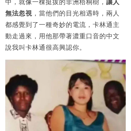
中，就像一棵挺拔的非洲梧桐樹，
讓人
無法忽視
，當他們的目光相遇時，兩人
都感覺到了一種奇妙的電流，卡林通主
動走過來，用他那帶著濃重口音的中文
說我叫卡林通很高興認你。