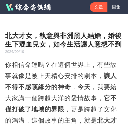
文章
圖集
北大才女，執意與非洲黑人結婚，婚後
生下混血兒女，如今生活讓人意想不到
2024/09/10
你相信命運嗎？在這個世界上，有些故
事就像是被上天精心安排的劇本，
讓人
不得不感嘆緣分的神奇
，
今天
，我要給
大家講一個跨越大洋的愛情故事，
它不
僅打破了地域的界限
，更是跨越了文化
的鴻溝，這個故事的主角，就是
北大才