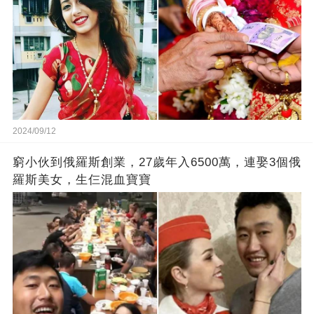
2024/09/12
窮小伙到俄羅斯創業，27歲年入6500萬，連娶3個俄
羅斯美女，生仨混血寶寶