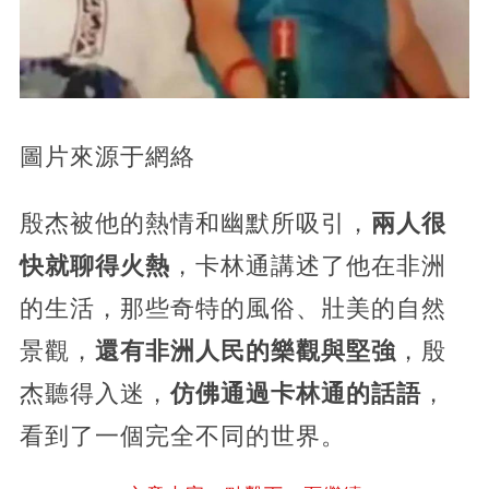
圖片來源于網絡
殷杰被他的熱情和幽默所吸引，
兩人很
快就聊得火熱
，卡林通講述了他在非洲
的生活，那些奇特的風俗、壯美的自然
景觀，
還有非洲人民的樂觀與堅強
，殷
杰聽得入迷，
仿佛通過卡林通的話語
，
看到了一個完全不同的世界。