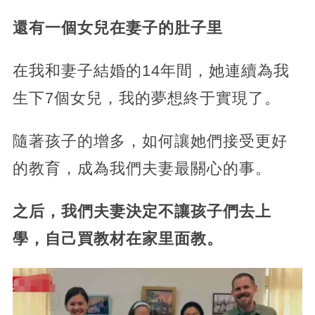
還有一個女兒在妻子的肚子里
在我和妻子結婚的14年間，她連續為我
生下7個女兒，我的夢想終于實現了。
隨著孩子的增多，如何讓她們接受更好
的教育，成為我們夫妻最關心的事。
之后，我們夫妻決定不讓孩子們去上
學，
自己買教材在家里面教。