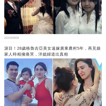
2024/09/09
淚目！28歲格魯吉亞美女遠嫁廣東農村5年，再見娘
家人時相擁痛哭，洋媳婦道出真相