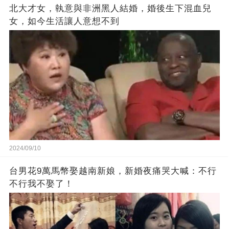
北大才女，執意與非洲黑人結婚，婚後生下混血兒
女，如今生活讓人意想不到
2024/09/10
台男花9萬馬幣娶越南新娘，新婚夜痛哭大喊：不行
不行我不娶了！