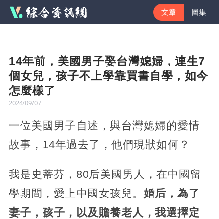
文章
圖集
14年前，美國男子娶台灣媳婦，連生7
個女兒，孩子不上學靠買書自學，如今
怎麼樣了
2024/09/07
一位美國男子自述，與台灣媳婦的愛情
故事，14年過去了，他們現狀如何？
我是史蒂芬，80后美國男人，在中國留
學期間，愛上中國女孩兒。
婚后，為了
妻子，孩子，以及贍養老人，我選擇定