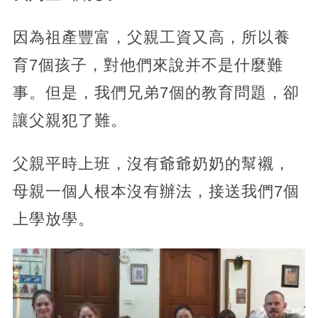
因為祖產豐富，父親工資又高，所以養
育7個孩子，對他們來說并不是什麼難
事。但是，我們兄弟7個的教育問題，卻
讓父親犯了難。
父親平時上班，沒有爺爺奶奶的幫襯，
母親一個人根本沒有辦法，接送我們7個
上學放學。