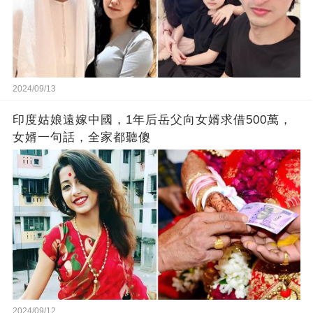
2024/09/13
印度姑娘遠嫁中國，1年后岳父向女婿求借500萬，
女婿一句話，全家都聽傻
2024/09/12