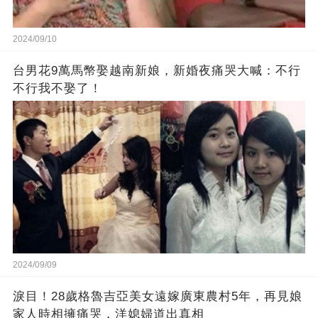
2024/09/10
台男花9萬馬幣娶越南新娘，新婚夜痛哭大喊：不行
不行我不娶了！
2024/09/09
淚目！28歲格魯吉亞美女遠嫁廣東農村5年，再見娘
家人時相擁痛哭，洋媳婦道出真相