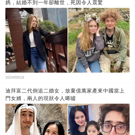
媽，結婚不到一年卻離世，死因令人震驚
2024/09/18
迪拜富二代倒追二婚女，放棄億萬家產來中國當上
門女婿，兩人的現狀令人唏噓