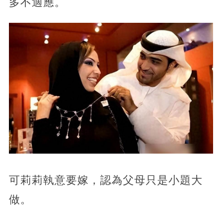
多不適應。
可莉莉執意要嫁，認為父母只是小題大
做。