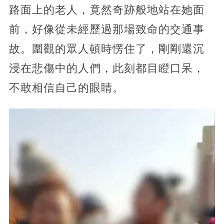
路面上的老人，竟然奇跡般地站在她面
前，好像從未經歷過那場致命的交通事
故。圍觀的眾人頓時愣住了，剛剛還沉
浸在悲傷中的人們，此刻都目瞪口呆，
不敢相信自己的眼睛。