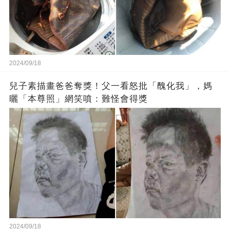
2024/09/18
兒子素描畫爸爸奪獎！父一看怒批「醜化我」，媽
曬「本尊照」網笑噴：難怪會得獎
2024/09/18