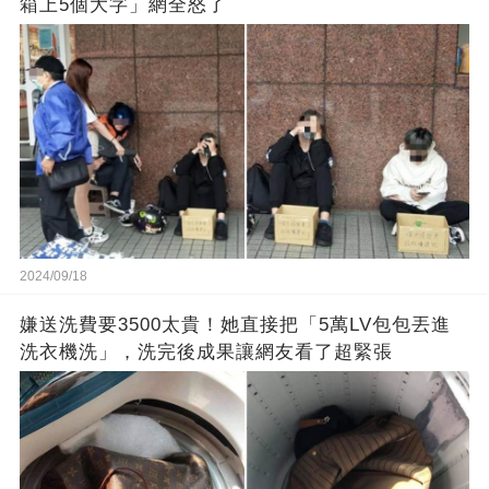
箱上5個大字」網全怒了
2024/09/18
嫌送洗費要3500太貴！她直接把「5萬LV包包丟進
洗衣機洗」，洗完後成果讓網友看了超緊張