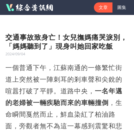
文章
圖集
交通事故致身亡！女兒撫媽痛哭淚別，
「媽媽聽到了」現身叫她回家吃飯
2024/09/04
一個普通下午，江蘇南通的一條繁忙街
道上突然被一陣刺耳的剎車聲和尖銳的
喧囂打破了平靜。道路中央，
一名年邁
的老婦被一輛疾馳而來的車輛撞倒
，生
命瞬間戛然而止，鮮血染紅了柏油路
面，旁觀者無不為這一幕感到震驚和悲