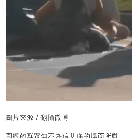
圖片來源 / 翻攝微博
圍觀的群眾無不為這悲痛的場面所動