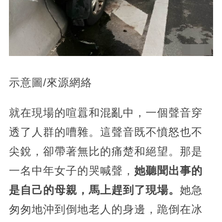
示意圖/來源網絡
就在現場的喧囂和混亂中，一個聲音穿
透了人群的嘈雜。這聲音既不憤怒也不
尖銳，卻帶著無比的痛楚和絕望。那是
一名中年女子的哭喊聲，
她聽聞出事的
是自己的母親，馬上趕到了現場。
她急
匆匆地沖到倒地老人的身邊，跪倒在冰