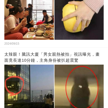
2024/09/15
太辣眼！騰訊大廈「男女親熱被拍」視訊曝光，畫
面竟長達10分鐘，主角身份被扒超震驚