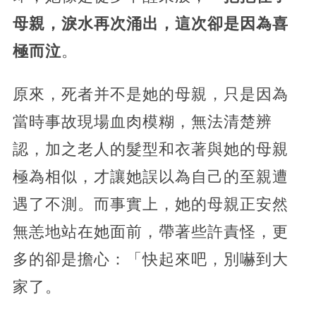
母親，淚水再次涌出，這次卻是因為喜
極而泣
。
原來，死者并不是她的母親，只是因為
當時事故現場血肉模糊，無法清楚辨
認，加之老人的髮型和衣著與她的母親
極為相似，才讓她誤以為自己的至親遭
遇了不測。而事實上，她的母親正安然
無恙地站在她面前，帶著些許責怪，更
多的卻是擔心：「快起來吧，別嚇到大
家了。