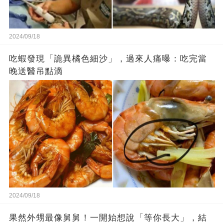
2024/09/18
吃蝦發現「詭異橘色細沙」，過來人痛曝：吃完當
晚送醫吊點滴
2024/09/18
果然外甥最像舅舅！一開始想說「等你長大」，結