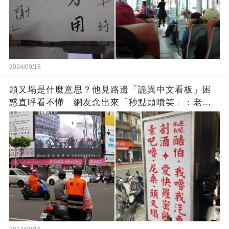
2024/09/18
頭又塌是什麼意思？他見路邊「詭異中文看板」困
惑直呼看不懂 網友念出來「秒點頭噴笑」：老一
輩的智慧