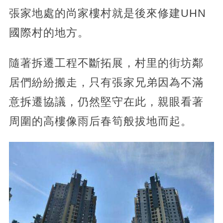
張家地處的尚家樓村就是後來修建UHN
國際村的地方。
隨著拆遷工程不斷拓展，村里的街坊鄰
居們紛紛搬走，只有張家兄弟因為不滿
意拆遷協議，仍然堅守在此，親眼看著
周圍的高樓像雨后春筍般拔地而起。