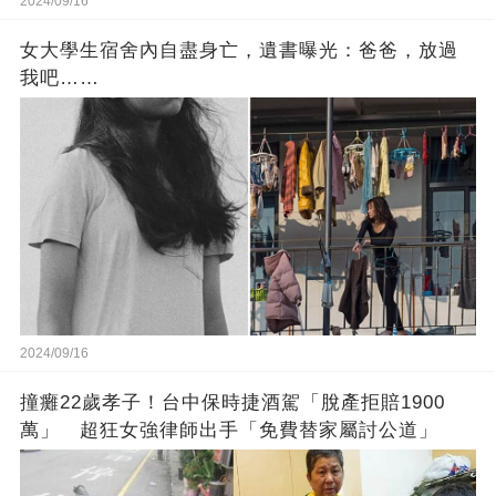
2024/09/16
女大學生宿舍內自盡身亡，遺書曝光：爸爸，放過
我吧……
2024/09/16
撞癱22歲孝子！台中保時捷酒駕「脫產拒賠1900
萬」 超狂女強律師出手「免費替家屬討公道」