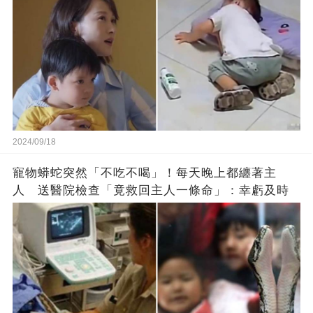
2024/09/18
寵物蟒蛇突然「不吃不喝」！每天晚上都纏著主
人 送醫院檢查「竟救回主人一條命」：幸虧及時