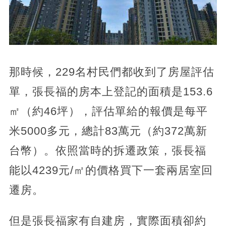
那時候，229名村民們都收到了房屋評估
單，張長福的房本上登記的面積是153.6
㎡（約46坪），評估單給的報價是每平
米5000多元，總計83萬元（約372萬新
台幣）。依照當時的拆遷政策，張長福
能以4239元/㎡的價格買下一套兩居室回
遷房。
但是張長福家有自建房，實際面積卻約