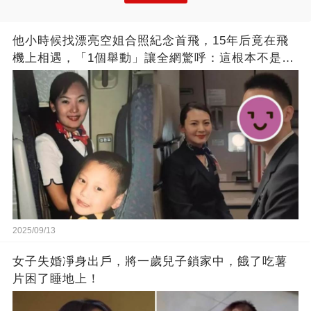
他小時候找漂亮空姐合照紀念首飛，15年后竟在飛
機上相遇，「1個舉動」讓全網驚呼：這根本不是巧
合！
2025/09/13
女子失婚凈身出戶，將一歲兒子鎖家中，餓了吃薯
片困了睡地上！