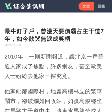
文章
圖集
最牛釘子戶，曾漫天要價霸占主干道7
年，如今欲哭無淚成笑柄
2024/08/29
2010年，一則新聞報道，讓北京一戶普
通人家成了焦點，許多網友，甚至歐美
人士紛紛去他家一探究竟。
他家毗鄰國際村，地處高樓林立的繁華
鬧市，卻破爛如回收站，如孤島般穩坐
在馬路主干道中央，將車水馬龍分成人