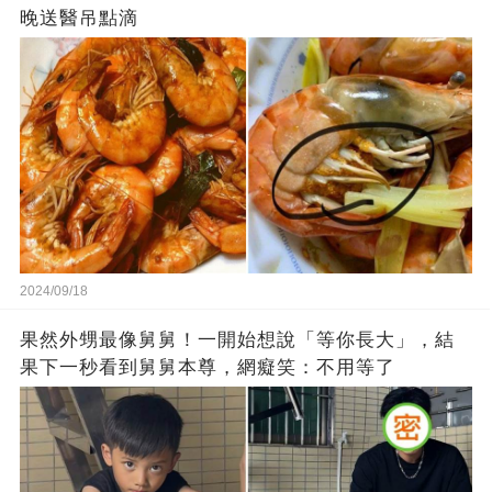
晚送醫吊點滴
2024/09/18
果然外甥最像舅舅！一開始想說「等你長大」，結
果下一秒看到舅舅本尊，網癡笑：不用等了