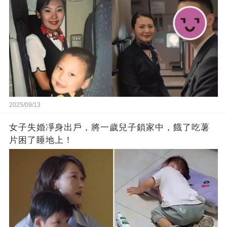
2025/09/13
女子失婚凈身出戶，將一歲兒子鎖家中，餓了吃薯
片困了睡地上！