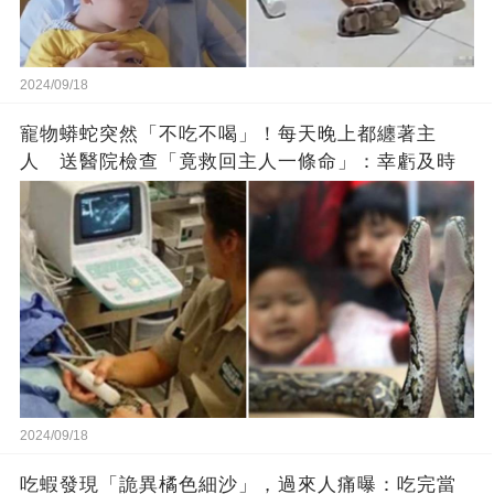
2024/09/18
寵物蟒蛇突然「不吃不喝」！每天晚上都纏著主
人 送醫院檢查「竟救回主人一條命」：幸虧及時
2024/09/18
吃蝦發現「詭異橘色細沙」，過來人痛曝：吃完當