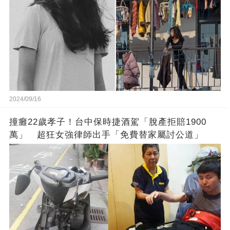
2024/09/16
撞癱22歲孝子！台中保時捷酒駕「脫產拒賠1900
萬」 超狂女強律師出手「免費替家屬討公道」