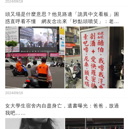
2024/09/18
頭又塌是什麼意思？他見路邊「詭異中文看板」困
惑直呼看不懂 網友念出來「秒點頭噴笑」：老一
輩的智慧
2024/09/16
女大學生宿舍內自盡身亡，遺書曝光：爸爸，放過
我吧……