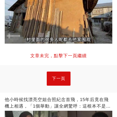
文章未完，點擊下一頁繼續
下一頁
他小時候找漂亮空姐合照紀念首飛，15年后竟在飛
機上相遇，「1個舉動」讓全網驚呼：這根本不是巧
合！