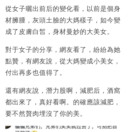
從女子曬出前后的變化看，以前是個身
材臃腫，灰頭土臉的大媽樣子，如今變
成了皮膚白皙，身材曼妙的大美女。
對于女子的分享，網友看了，紛紛為她
點贊，有網友說，從大媽變成小美女，
付出再多也值得了。
還有網友說，潛力股啊，減肥后，酒窩
都出來了，真好看啊。的確應該減肥，
要不然贅肉埋沒了你的美。