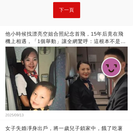
下一頁
他小時候找漂亮空姐合照紀念首飛，15年后竟在飛
機上相遇，「1個舉動」讓全網驚呼：這根本不是巧
合！
2025/09/13
女子失婚凈身出戶，將一歲兒子鎖家中，餓了吃薯