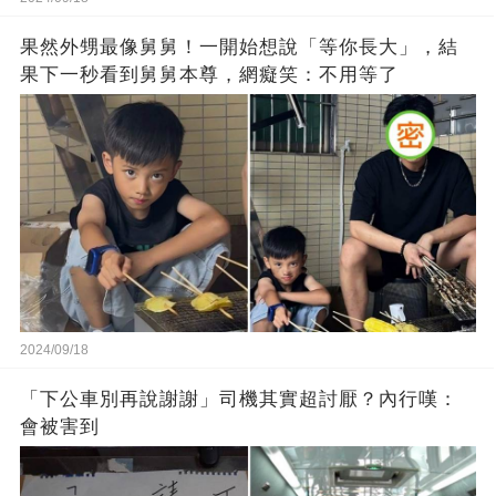
果然外甥最像舅舅！一開始想說「等你長大」，結
果下一秒看到舅舅本尊，網癡笑：不用等了
2024/09/18
「下公車別再說謝謝」司機其實超討厭？內行嘆：
會被害到