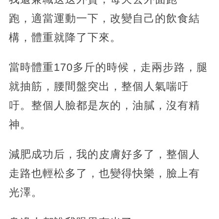
跑，適當運動一下，改變自己的飲食結
構，體重就降了下來。
當時體重170多斤的時候，走兩步路，腿
就抽筋，腰間盤突出，整個人氣喘吁
吁。整個人臉都是灰的，油膩，沒有精
神。
減肥成功后，我的皮膚好多了，整個人
走路也輕松多了，也變得快樂，臉上有
光澤。