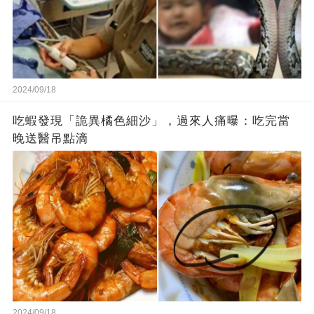
2024/09/18
吃蝦發現「詭異橘色細沙」，過來人痛曝：吃完當
晚送醫吊點滴
2024/09/18