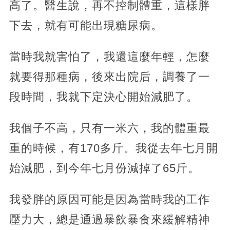
高了。醫生說，再不控制體重，這樣胖
下去，就有可能出現糖尿病。
當時我就害怕了，我還這麼年輕，怎麼
就要得那種病，後來出院后，調養了一
段時間，我就下定決心開始減肥了。
我個子不高，只有一米六，我的體重最
重的時候，有170多斤。我從去年七月開
始減肥，到今年七月份減掉了65斤。
我發胖的原因可能是因為當時我的工作
壓力大，總是通過暴飲暴食來緩解精神