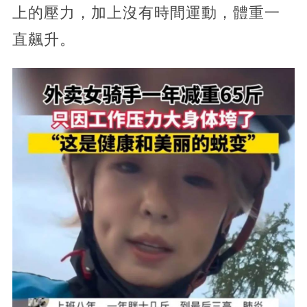
上的壓力，加上沒有時間運動，體重一
直飆升。