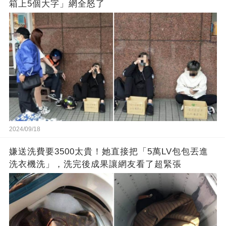
箱上5個大字」網全怒了
2024/09/18
嫌送洗費要3500太貴！她直接把「5萬LV包包丟進
洗衣機洗」，洗完後成果讓網友看了超緊張