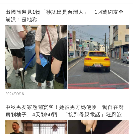
出國旅遊見1物「秒認出是台灣人」 1.4萬網友全
崩潰：是地獄
2024/09/16
中秋男友家熱鬧宴客！她被男方媽使喚「獨自在廚
房剝柚子」4天剝50顆 「接到母親電話」狂忍淚：
不敢說在當奴隸