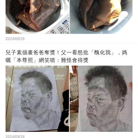
2024/09/18
兒子素描畫爸爸奪獎！父一看怒批「醜化我」，媽
曬「本尊照」網笑噴：難怪會得獎
2024/09/18