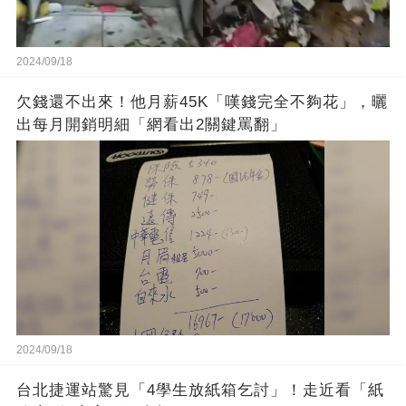
2024/09/18
欠錢還不出來！他月薪45K「嘆錢完全不夠花」，曬
出每月開銷明細「網看出2關鍵罵翻」
2024/09/18
台北捷運站驚見「4學生放紙箱乞討」！走近看「紙