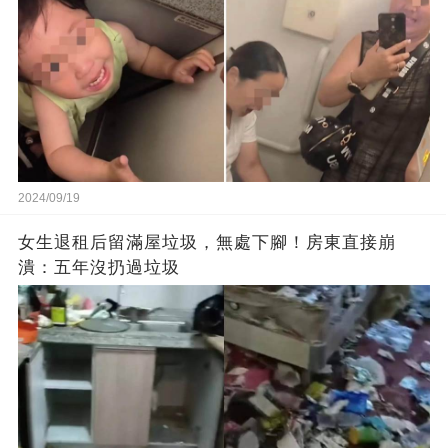
2024/09/19
女生退租后留滿屋垃圾，無處下腳！房東直接崩
潰：五年沒扔過垃圾