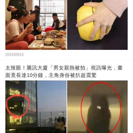
2024/09/15
太辣眼！騰訊大廈「男女親熱被拍」視訊曝光，畫
面竟長達10分鐘，主角身份被扒超震驚