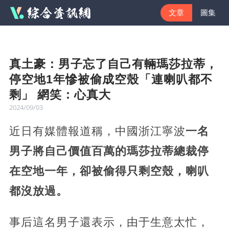
文章
圖集
真土豪：男子忘了自己有輛瑪莎拉蒂，
停空地1年慘被偷成空殼「連喇叭都不
剩」 網笑：心真大
2024/09/03
近日有媒體報道稱，中國浙江寧波
一名
男子將自己價值百萬的瑪莎拉蒂總裁停
在空地一年，卻被偷得只剩空殼，喇叭
都沒放過。
事后這名男子還表示，由于生意太忙，