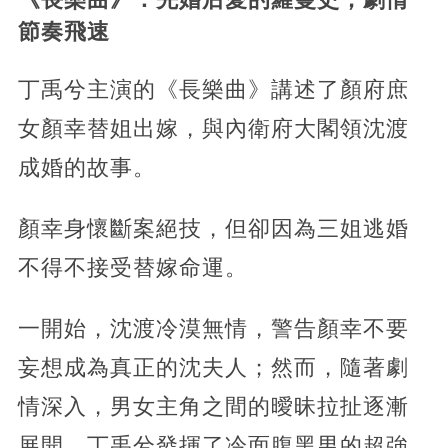
節奏飛速
丁禹兮主演的《長樂曲》講述了顏府庶
女顏幸替姐出嫁，與內衛府大閣領沈渡
成婚的故事。
顏幸身懷斷案絕技，但卻因為三姐逃婚
不得不接受替嫁命運。
一開始，沈渡冷漠無情，
警告顏幸不要
妄想成為真正的沈夫人；然而，隨著劇
情深入，男女主角之間的曖昧拉扯逐漸
展開。丁禹兮發揮了冷面腹黑男的超強