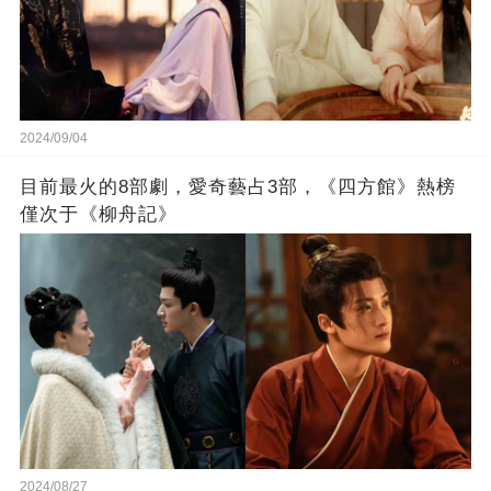
2024/09/04
目前最火的8部劇，愛奇藝占3部，《四方館》熱榜
僅次于《柳舟記》
2024/08/27