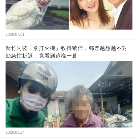
2026/07/01
新竹阿婆「拿打火機」收掛號信，郵差越想越不對
勁急忙折返，竟看到這樣一幕
2026/06/24