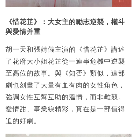
《惜花芷》：大女主的勵志逆襲，權斗
與愛情并重
胡一天和張婧儀主演的《惜花芷》講述
了花府大小姐花芷從一連串危機中逆襲
至高位的故事。與《知否》類似，這部
劇也刻畫了大量有血有肉的女性角色，
強調女性互幫互助的溫情，而非雌競。
愛情甜、事業線精彩，實在是一部值得
追的好劇。