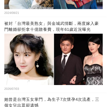
2024/08/21
被封「台灣最美熟女」與金城武情斷，兩度嫁入豪
門離婚卻拒拿十億贍養費，現年61歲近況曝光
2026/07/03
她曾是台灣玉女掌門，為生子7次懷孕4次流產，三
個女兒出眾卻遺憾