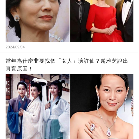
2024/09/04
當年為什麼非要找個「女人」演許仙？趙雅芝說出
真實原因！