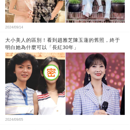
2024/09/14
大小美人的區別！看到趙雅芝陳玉蓮的舊照，終于
明白她為什麼可以「長紅30年」
2024/09/05