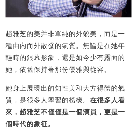
趙雅芝的美并非單純的外貌美，而是一
種由內而外散發的氣質。無論是在她年
輕時的銀幕形象，還是如今少有露面的
她，依舊保持著那份優雅與從容。
她身上展現出的知性美和大方得體的氣
質，是很多人學習的榜樣。
在很多人看
來，趙雅芝不僅僅是一個演員，更是一
個時代的象征。