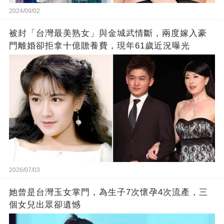
2024/09/02
被封「台灣最美熟女」與金城武情斷，兩度嫁入豪
門離婚卻拒拿十億贍養費，現年61歲近況曝光
2026/07/03
她曾是台灣玉女掌門，為生子7次懷孕4次流產，三
個女兒出眾卻遺憾