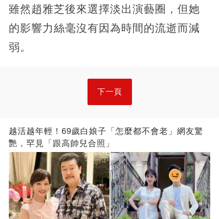
雖然趙雅芝後來選擇淡出演藝圈，但她
的影響力絲毫沒有因為時間的流逝而減
弱。
下一頁
越活越年輕！69歲白娘子「怎麼都不會老」網友驚
艷，罕見「跟高帥兒合照」