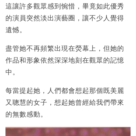
這讓許多觀眾感到惋惜，畢竟如此優秀
的演員突然淡出演藝圈，讓不少人覺得
遺憾。
盡管她不再頻繁出現在熒幕上，但她的
作品和形象依然深深地刻在觀眾的記憶
中。
每當提起她，人們都會想起那個既美麗
又聰慧的女子，想起她曾經給我們帶來
的無數感動。