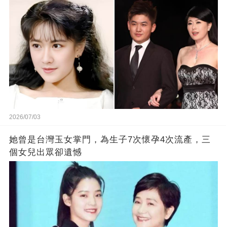
2026/07/03
她曾是台灣玉女掌門，為生子7次懷孕4次流產，三
個女兒出眾卻遺憾