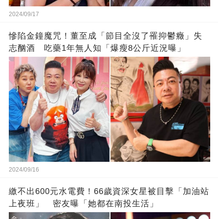
2024/09/17
慘陷金鐘魔咒！董至成「節目全沒了罹抑鬱癥」失
志酗酒 吃藥1年無人知「爆瘦8公斤近況曝」
2024/09/16
繳不出600元水電費！66歲資深女星被目擊「加油站
上夜班」 密友曝「她都在南投生活」