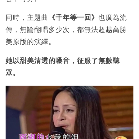
同時，主題曲
《千年等一回》
也廣為流
傳，無論翻唱多少次，都無法超越高勝
美原版的演繹。
她以甜美清透的嗓音，征服了無數聽
眾。