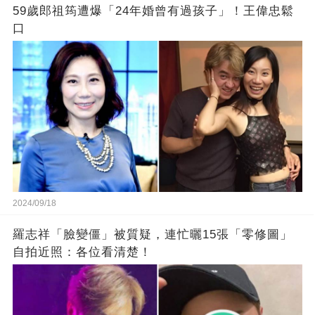
59歲郎祖筠遭爆「24年婚曾有過孩子」！王偉忠鬆
口
2024/09/18
羅志祥「臉變僵」被質疑，連忙曬15張「零修圖」
自拍近照：各位看清楚！