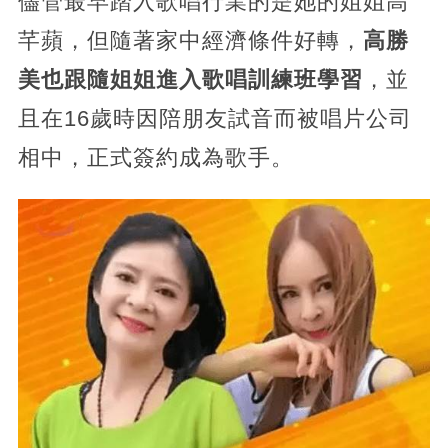
儘管最早踏入歌唱行業的是她的姐姐高
芊蘋，但隨著家中經濟條件好轉，
高勝
美也跟隨姐姐進入歌唱訓練班學習
，並
且在16歲時因陪朋友試音而被唱片公司
相中，正式簽約成為歌手。