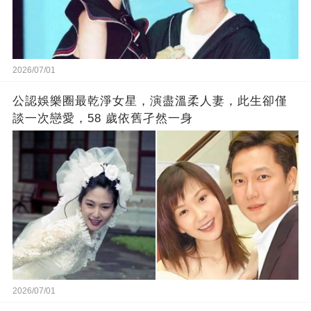
2026/07/01
公認娛樂圈最乾淨女星，演盡溫柔人妻，此生卻僅
談一次戀愛，58 歲依舊孑然一身
2026/07/01