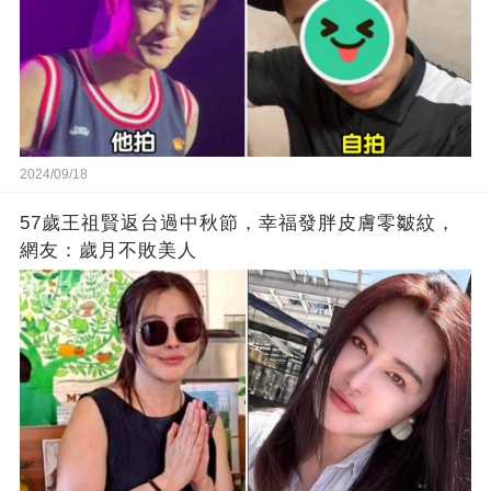
2024/09/18
57歲王祖賢返台過中秋節，幸福發胖皮膚零皺紋，
網友：歲月不敗美人