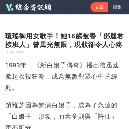
文章
圖集
瓊瑤御用女歌手！她16歲被譽「鄧麗君
接班人」曾風光無限，現狀卻令人心疼
2024/09/06
1993年，《新白娘子傳奇》播出後迅速
掀起收視狂潮，成為無數觀眾心中的經
典。
趙雅芝因為飾演白娘子，成為了永遠的
「白娘子」形象，而葉童則與「許仙」
密不可分。