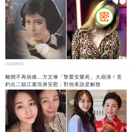
2024/09/15
離開不再病痛…方文琳「摯愛安樂死」大崩潰！竟
釣出二姐江蕙現身安慰：對他來說是解脫