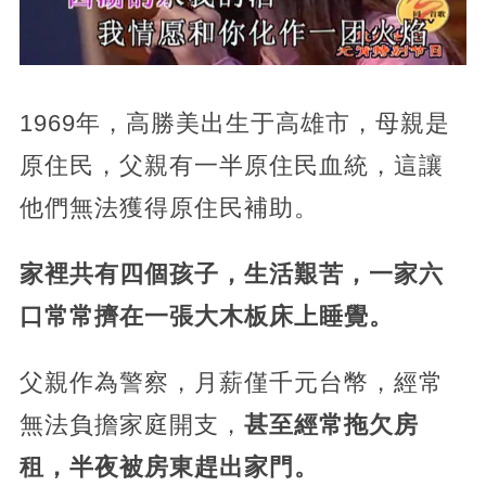
1969年，
高勝美出生于高雄市，母親是
原住民，父親有一半原住民血統，這讓
他們無法獲得原住民補助。
家裡共有四個孩子，生活艱苦，一家六
口常常擠在一張大木板床上睡覺。
父親作為警察，
月薪僅千元台幣，經常
無法負擔家庭開支，
甚至經常拖欠房
租，半夜被房東趕出家門。