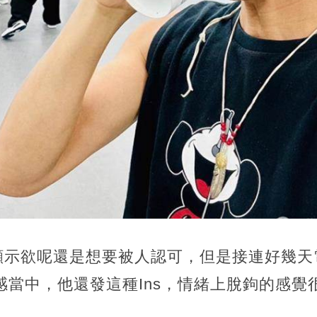
顯示欲呢還是想要被人認可，但是接連好幾天
感當中，他還發這種Ins，情緒上脫鉤的感覺