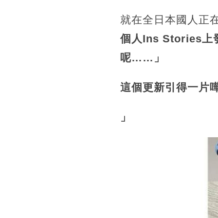
就在全日本國人正
個人Ins Stor
呢……」
這個更新引得一片
」