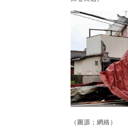
（圖源；網絡）