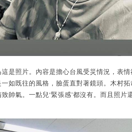
這是照片。內容是擔心台風受災情況，表情卻
是一如既往的風格，臉蛋直對著鏡頭。木村拓
致帥氣。一點兒‘緊張感’都沒有。而且照片