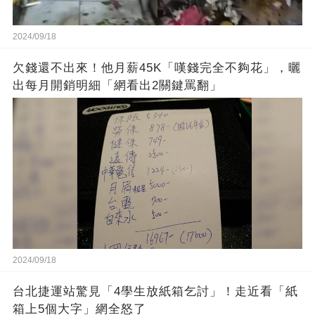
2024/09/18
欠錢還不出來！他月薪45K「嘆錢完全不夠花」，曬
出每月開銷明細「網看出2關鍵罵翻」
2024/09/18
台北捷運站驚見「4學生放紙箱乞討」！走近看「紙
箱上5個大字」網全怒了