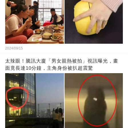
2024/09/15
太辣眼！騰訊大廈「男女親熱被拍」視訊曝光，畫
面竟長達10分鐘，主角身份被扒超震驚