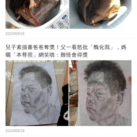
2024/09/18
兒子素描畫爸爸奪獎！父一看怒批「醜化我」，媽
曬「本尊照」網笑噴：難怪會得獎
2024/09/18