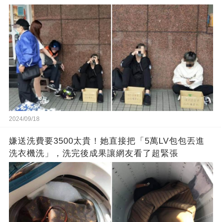
2024/09/18
嫌送洗費要3500太貴！她直接把「5萬LV包包丟進
洗衣機洗」，洗完後成果讓網友看了超緊張