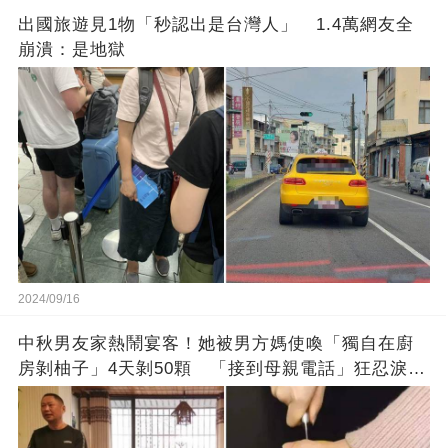
出國旅遊見1物「秒認出是台灣人」 1.4萬網友全
崩潰：是地獄
2024/09/16
中秋男友家熱鬧宴客！她被男方媽使喚「獨自在廚
房剝柚子」4天剝50顆 「接到母親電話」狂忍淚：
不敢說在當奴隸