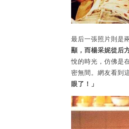
最后一張照片則是
顯，而楊采妮從后
悅的時光，仿佛是
密無間。網友看到
眼了！」