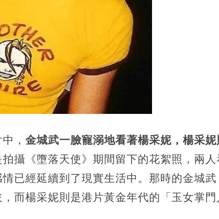
片中，
金城武一臉寵溺地看著楊采妮，楊采妮
是拍攝《墮落天使》期間留下的花絮照，兩人
感情已經延續到了現實生活中。那時的金城武
拔，而楊采妮則是港片黃金年代的「玉女掌門