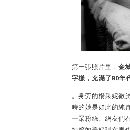
第一張照片里，
金城
字樣，充滿了90年
。身旁的楊采妮微
時的她是如此的純
一眾粉絲。網友們在
純粹的美好現在再