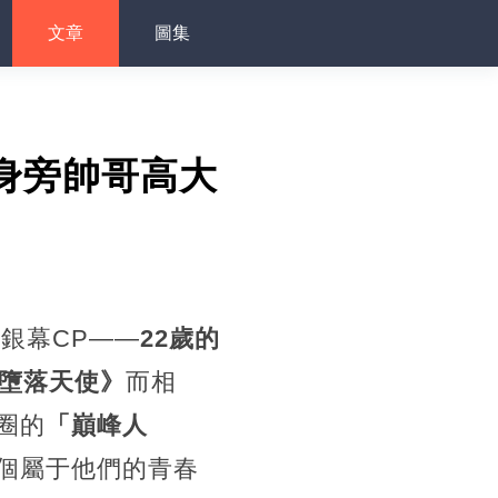
文章
圖集
身旁帥哥高大
銀幕CP——
22歲的
墮落天使》
而相
圈的
「巔峰人
個屬于他們的青春