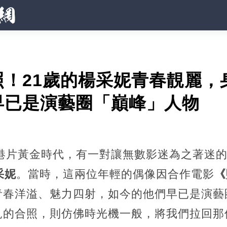
照！21歲的楊采妮青春靚麗，
早已是演藝圈「巔峰」人物
的港片黃金時代，有一對讓無數影迷為之著迷的
采妮
。當時，這兩位年輕的偶像因合作電影
《
青春洋溢、魅力四射，如今的他們早已是演藝
見的合照，則仿佛時光機一般，將我們拉回那