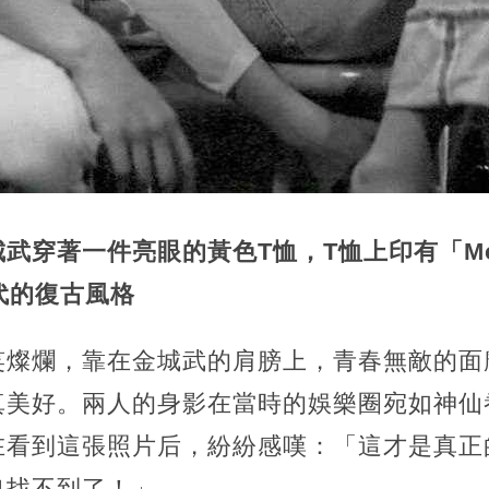
武穿著一件亮眼的黃色T恤，T恤上印有「Mothe
代的復古風格
笑燦爛，靠在金城武的肩膀上，青春無敵的面
真美好。
兩人的身影在當時的娛樂圈宛如神仙
看到這張照片后，紛紛感嘆：「這才是真正的
也找不到了！」