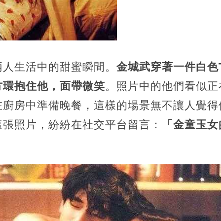
兩人生活中的甜蜜瞬間。
金城武穿著一件白色
方環抱住他，面帶微笑
。照片中的他們看似正
在廚房中準備晚餐，這樣的場景無不讓人覺得
這張照片，紛紛在社交平台留言：
「金童玉女