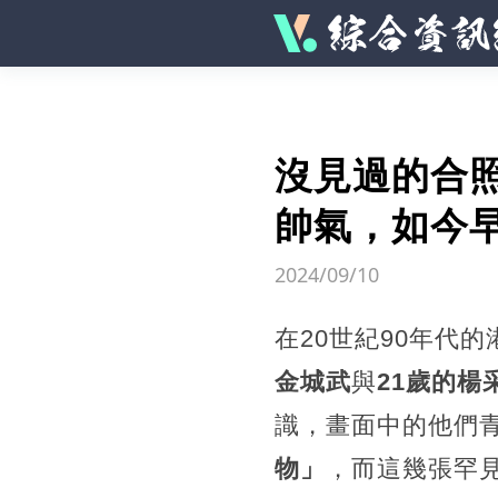
沒見過的合
帥氣，如今
2024/09/10
在20世紀90年代
金城武
與
21歲的楊
識，畫面中的他們
物」
，而這幾張罕