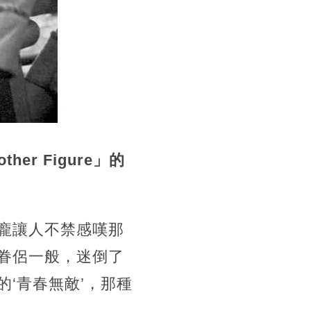
r Figure」的
龐讓人不禁感嘆那
眷侶一般，迷倒了
‘青春無敵’，那種