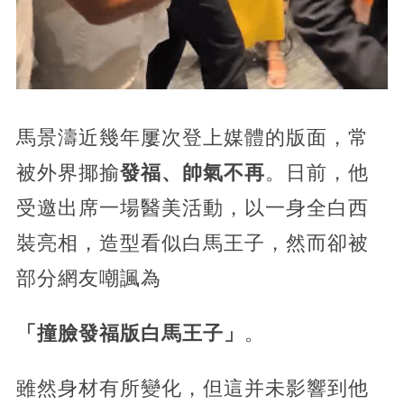
馬景濤近幾年屢次登上媒體的版面，
常
被外界揶揄
發福、帥氣不再
。日前，他
受邀出席一場醫美活動，以一身全白西
裝亮相，造型看似白馬王子，然而卻被
部分網友嘲諷為
「撞臉發福版白馬王子」
。
雖然身材有所變化，
但這并未影響到他