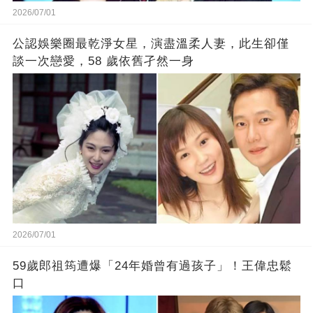
2026/07/01
公認娛樂圈最乾淨女星，演盡溫柔人妻，此生卻僅
談一次戀愛，58 歲依舊孑然一身
2026/07/01
59歲郎祖筠遭爆「24年婚曾有過孩子」！王偉忠鬆
口