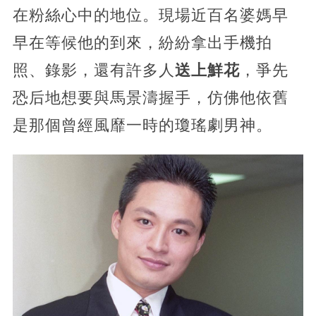
在粉絲心中的地位。現場近百名婆媽早
早在等候他的到來，紛紛拿出手機拍
照、錄影，還有許多人
送上鮮花
，爭先
恐后地想要與馬景濤握手，仿佛他依舊
是那個曾經風靡一時的瓊瑤劇男神。