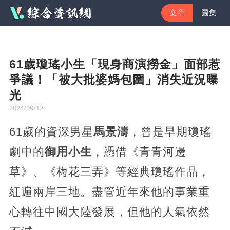
文章
圖集
61歲瓊瑤小生「現身商演撈金」面部惹
爭議！「被大批婆媽包圍」消失近況曝
光
2024/09/12
61歲的資深男星
馬景濤
，曾是早期瓊瑤
劇中的
御用小生
，憑借《青青河邊
草》、《梅花三弄》等經典瓊瑤作品，
紅遍兩岸三地。盡管近年來他的事業重
心轉往中國大陸發展，但他的人氣依然