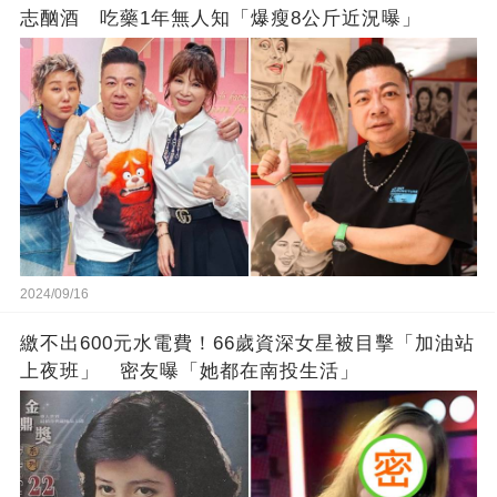
志酗酒 吃藥1年無人知「爆瘦8公斤近況曝」
2024/09/16
繳不出600元水電費！66歲資深女星被目擊「加油站
上夜班」 密友曝「她都在南投生活」