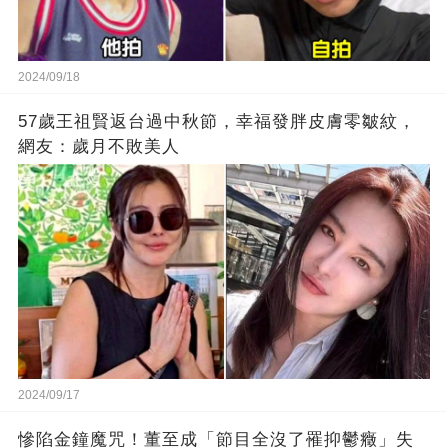
2024/09/18
57歲王祖賢返台過中秋節，幸福發胖皮膚零皺紋，
網友：歲月不敗美人
2024/09/17
慘陷金鐘魔咒！董至成「節目全沒了罹抑鬱癥」失