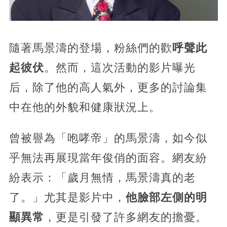
隨著馬景濤的登場，粉絲們的歡
呼聲此
起彼伏
。然而，這次活動的影片曝光
后，除了他的高人氣外，更多的討論集
中在他的外貌和健康狀況上。
曾被譽為「咆哮帝」的馬景濤，如今似
乎無法再展現當年俊俏的面容。網友紛
紛表示：「歲月無情，馬景濤真的老
了。」尤其是影片中，
他臉部左側的明
顯異常
，更是引發了許多網友的擔憂。