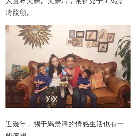
人宣布失婚。失婚后，兩個兒子由馬景
濤照顧。
近幾年，關于馬景濤的情感生活也有一
些傳聞。