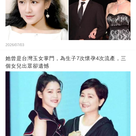
2026/07/03
她曾是台灣玉女掌門，為生子7次懷孕4次流產，三
個女兒出眾卻遺憾