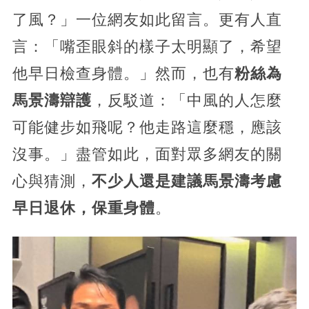
了風？」一位網友如此留言。更有人直
言：「嘴歪眼斜的樣子太明顯了，希望
他早日檢查身體。」然而，也有
粉絲為
馬景濤辯護
，反駁道：「中風的人怎麼
可能健步如飛呢？他走路這麼穩，應該
沒事。」盡管如此，面對眾多網友的關
心與猜測，
不少人還是建議馬景濤考慮
早日退休，保重身體
。