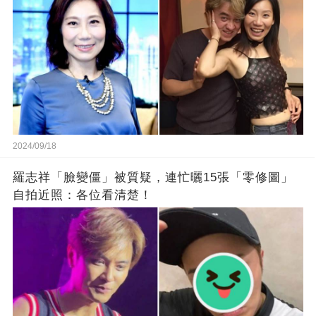
2024/09/18
羅志祥「臉變僵」被質疑，連忙曬15張「零修圖」
自拍近照：各位看清楚！