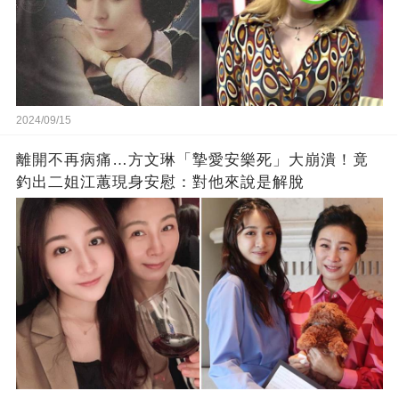
2024/09/15
離開不再病痛…方文琳「摯愛安樂死」大崩潰！竟
釣出二姐江蕙現身安慰：對他來說是解脫