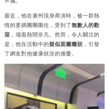
不減。
最近，他在廣州現身商演時，被一群熱
情的婆媽團團圍住，受到了
無數人的歡
迎
，場面熱鬧非凡。然而，令人關注的
是，他在活動中的
疑似面癱癥狀
，引發
了網友對他健康狀況的擔憂。