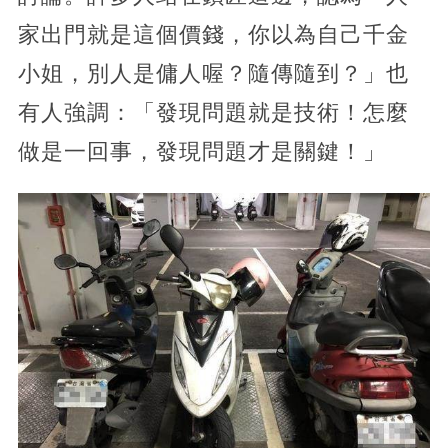
家出門就是這個價錢，你以為自己千金
小姐，別人是傭人喔？隨傳隨到？」也
有人強調：「發現問題就是技術！怎麼
做是一回事，發現問題才是關鍵！」