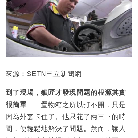
來源：SETN三立新聞網
到了現場，鎖匠才發現問題的根源其實
很簡單
——置物箱之所以打不開，只是
因為外套卡住了。他只花了兩三下的時
間，便輕鬆地解決了問題。然而，讓人