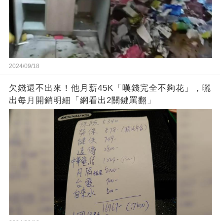
2024/09/18
欠錢還不出來！他月薪45K「嘆錢完全不夠花」，曬
出每月開銷明細「網看出2關鍵罵翻」