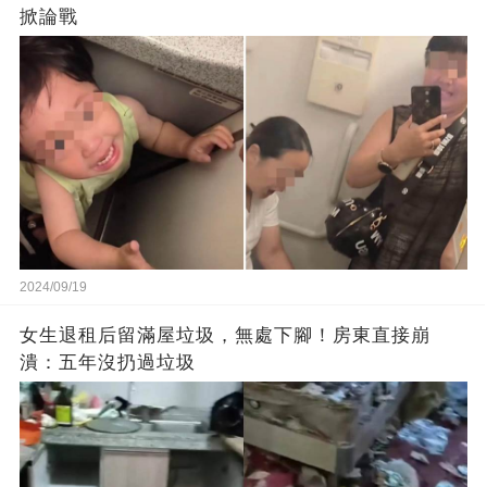
掀論戰
2024/09/19
女生退租后留滿屋垃圾，無處下腳！房東直接崩
潰：五年沒扔過垃圾