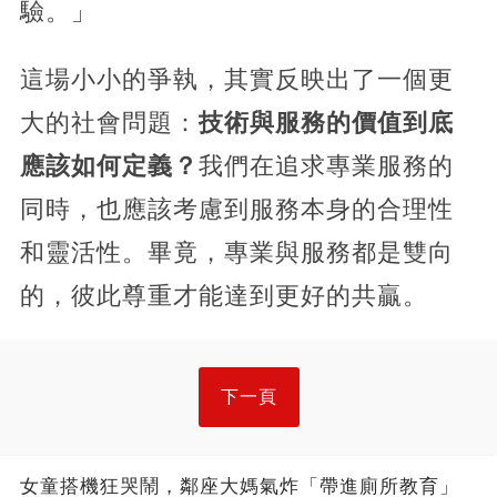
驗。」
這場小小的爭執，其實反映出了一個更
大的社會問題：
技術與服務的價值到底
應該如何定義？
我們在追求專業服務的
同時，也應該考慮到服務本身的合理性
和靈活性。畢竟，專業與服務都是雙向
的，彼此尊重才能達到更好的共贏。
下一頁
女童搭機狂哭鬧，鄰座大媽氣炸「帶進廁所教育」