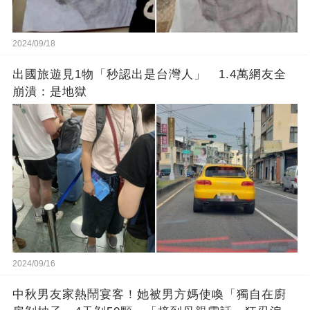
2024/09/18
出國旅遊見1物「秒認出是台灣人」 1.4萬網友全
崩潰：是地獄
2024/09/16
中秋男友家熱鬧宴客！她被男方媽使喚「獨自在廚