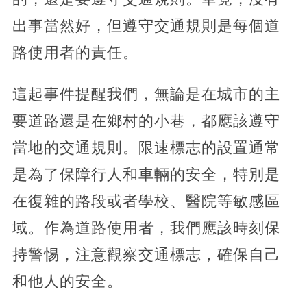
出事當然好，但遵守交通規則是每個道
路使用者的責任。
這起事件提醒我們，無論是在城市的主
要道路還是在鄉村的小巷，都應該遵守
當地的交通規則。限速標志的設置通常
是為了保障行人和車輛的安全，特別是
在復雜的路段或者學校、醫院等敏感區
域。作為道路使用者，我們應該時刻保
持警惕，注意觀察交通標志，確保自己
和他人的安全。