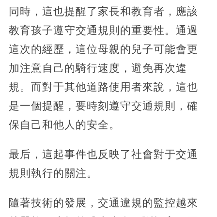
同時，這也提醒了家長和教育者，應該
教育孩子遵守交通規則的重要性。通過
這次的經歷，這位母親的兒子可能會更
加注意自己的騎行速度，避免再次違
規。而對于其他道路使用者來說，這也
是一個提醒，要時刻遵守交通規則，確
保自己和他人的安全。
最后，這起事件也反映了社會對于交通
規則執行的關注。
隨著技術的發展，交通違規的監控越來