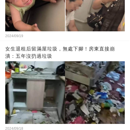
2024/09/19
女生退租后留滿屋垃圾，無處下腳！房東直接崩
潰：五年沒扔過垃圾
2024/09/18