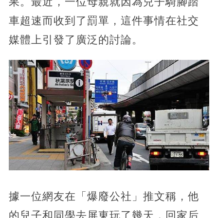
果。最近，一位母親就因為兒子騎腳踏
車超速而收到了罰單，這件事情在社交
媒體上引發了廣泛的討論。
據一位網友在「爆廢公社」
推文稱，他
的兒子和同學去屏東玩了幾天，回家后