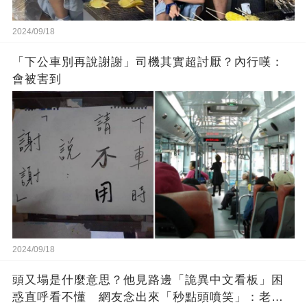
2024/09/18
「下公車別再說謝謝」司機其實超討厭？內行嘆：
會被害到
2024/09/18
頭又塌是什麼意思？他見路邊「詭異中文看板」困
惑直呼看不懂 網友念出來「秒點頭噴笑」：老一