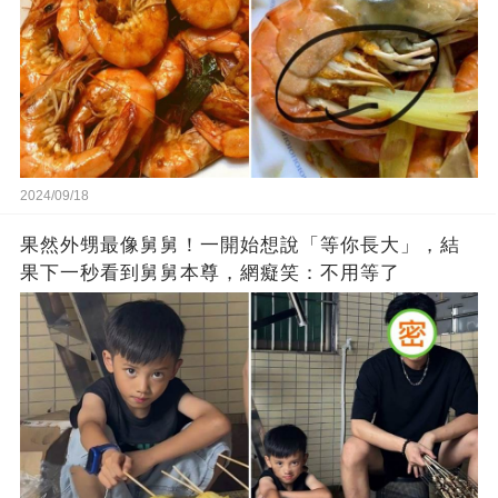
2024/09/18
果然外甥最像舅舅！一開始想說「等你長大」，結
果下一秒看到舅舅本尊，網癡笑：不用等了