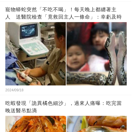
寵物蟒蛇突然「不吃不喝」！每天晚上都纏著主
人 送醫院檢查「竟救回主人一條命」：幸虧及時
2024/09/18
吃蝦發現「詭異橘色細沙」，過來人痛曝：吃完當
晚送醫吊點滴