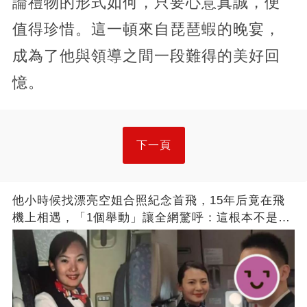
論禮物的形式如何，只要心意真誠，便
值得珍惜。這一頓來自琵琶蝦的晚宴，
成為了他與領導之間一段難得的美好回
憶。
下一頁
他小時候找漂亮空姐合照紀念首飛，15年后竟在飛
機上相遇，「1個舉動」讓全網驚呼：這根本不是巧
合！