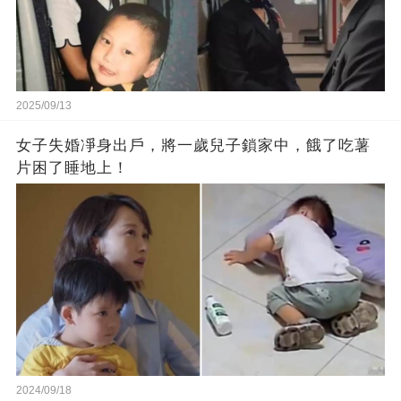
2025/09/13
女子失婚凈身出戶，將一歲兒子鎖家中，餓了吃薯
片困了睡地上！
2024/09/18