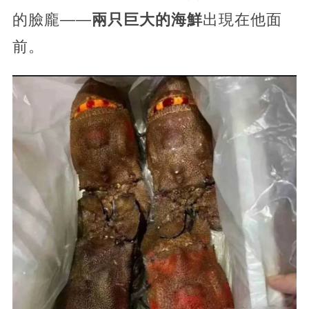
的臉龐——
兩只巨大的海鮮
出現在他面
前。