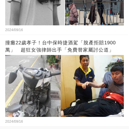
2024/09/16
撞癱22歲孝子！台中保時捷酒駕「脫產拒賠1900
萬」 超狂女強律師出手「免費替家屬討公道」
2024/09/16