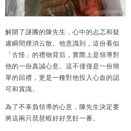
解開了謎團的陳先生，心中的忐忑和疑
慮瞬間煙消云散。他意識到，這份看似
「古怪」的禮物背后，實際上是領導對
他的一份真誠心意。這不僅僅是一份簡
單的回禮，更是一種對他投入心血的認
可和賞識。
為了不辜負領導的心意，陳先生決定要
將這兩只琵琶蝦好好烹飪一番。