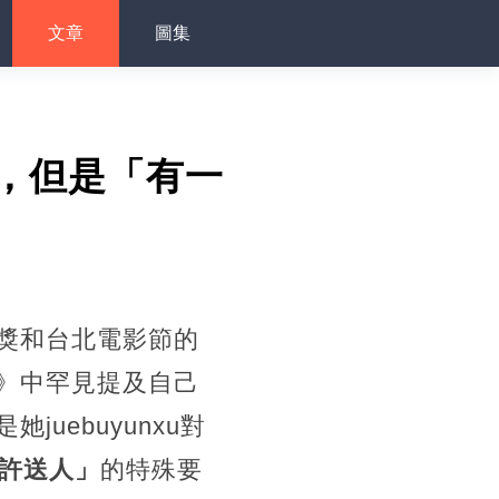
文章
圖集
娶，但是「有一
獎和台北電影節的
》中罕見提及自己
uebuyunxu對
許送人」
的特殊要