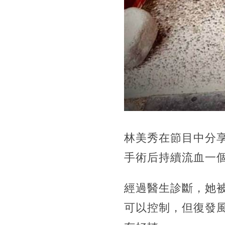
林美秀在節目中分
手術后持續流血一
經過醫生診斷，她
可以控制，
但復發