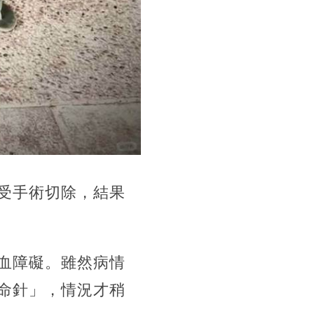
受手術切除，結果
血障礙。雖然病情
命針」，情況才稍