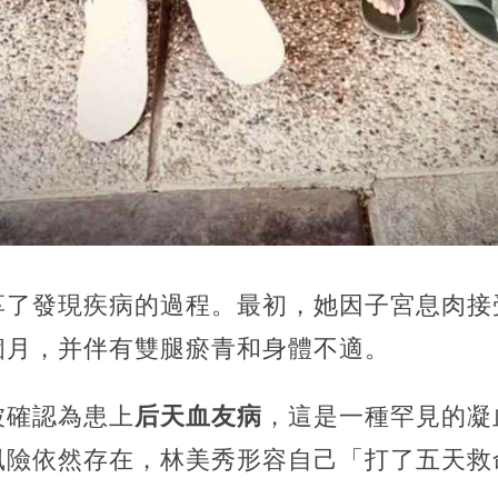
享了發現疾病的過程。
最初，她因子宮息肉接
個月，并伴有雙腿瘀青和身體不適。
被確認為患上
后天血友病
，這是一種罕見的凝
風險依然存在，林美秀形容自己「打了五天救