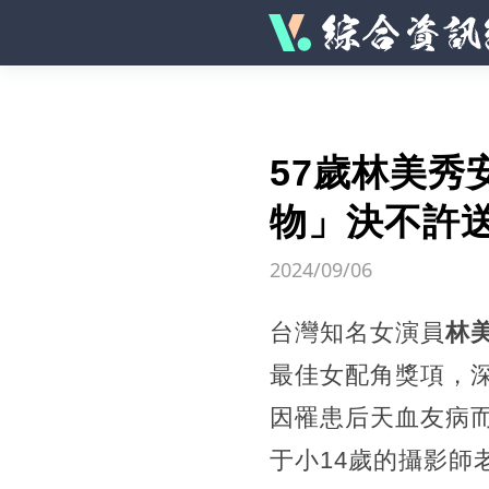
57歲林美秀
物」決不許
2024/09/06
台灣知名女演員
林
最佳女配角獎項，
因罹患后天血友病而
于小14歲的攝影師