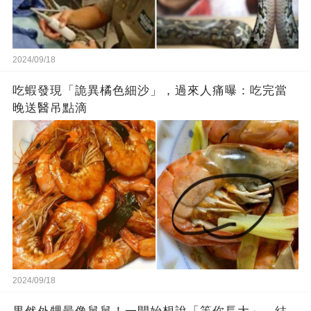
2024/09/18
吃蝦發現「詭異橘色細沙」，過來人痛曝：吃完當
晚送醫吊點滴
2024/09/18