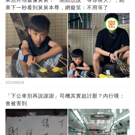
果然外甥最像舅舅！一開始想說「等你長大」，結
果下一秒看到舅舅本尊，網癡笑：不用等了
2024/09/18
「下公車別再說謝謝」司機其實超討厭？內行嘆：
會被害到