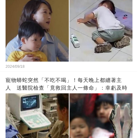
2024/09/18
寵物蟒蛇突然「不吃不喝」！每天晚上都纏著主
人 送醫院檢查「竟救回主人一條命」：幸虧及時