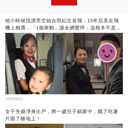
他小時候找漂亮空姐合照紀念首飛，15年后竟在飛
機上相遇，「1個舉動」讓全網驚呼：這根本不是巧
合！
2025/09/13
女子失婚凈身出戶，將一歲兒子鎖家中，餓了吃薯
片困了睡地上！