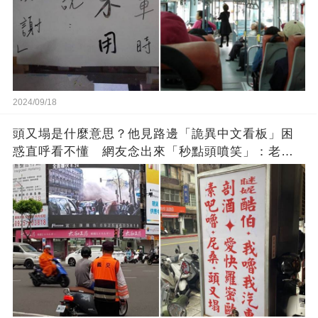
2024/09/18
頭又塌是什麼意思？他見路邊「詭異中文看板」困
惑直呼看不懂 網友念出來「秒點頭噴笑」：老一
輩的智慧