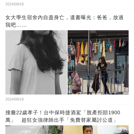
2024/09/16
女大學生宿舍內自盡身亡，遺書曝光：爸爸，放過
我吧……
2024/09/16
撞癱22歲孝子！台中保時捷酒駕「脫產拒賠1900
萬」 超狂女強律師出手「免費替家屬討公道」